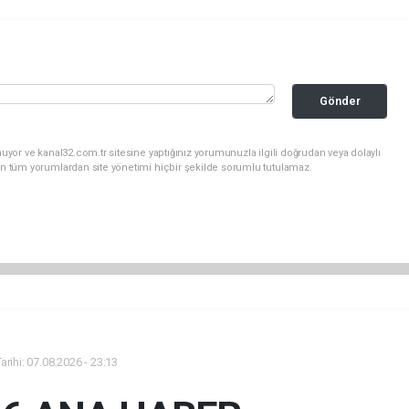
Gönder
uyor ve kanal32.com.tr sitesine yaptığınız yorumunuzla ilgili doğrudan veya dolaylı
an tüm yorumlardan site yönetimi hiçbir şekilde sorumlu tutulamaz.
rihi: 07.08.2026 - 23:13