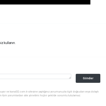
iz kullanın.
Gönder
uyor ve kanal32.com.tr sitesine yaptığınız yorumunuzla ilgili doğrudan veya dolaylı
an tüm yorumlardan site yönetimi hiçbir şekilde sorumlu tutulamaz.