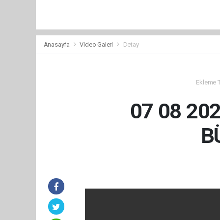
Anasayfa
Video Galeri
Detay
Ekleme Ta
07 08 20
B