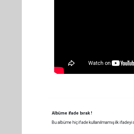
Albüme ifade bırak !
Bu albüme hiç ifade kullanılmamış ilk ifadeyi s