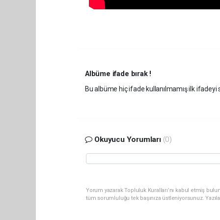
Albüme ifade bırak !
Bu albüme hiç ifade kullanılmamış ilk ifadeyi s
Okuyucu Yorumları
(0)
Yorum yazarak Topluluk Kuralları’nı kabul etmiş bulun
tüm sorumluluğu tek başınıza üstleniyorsunuz. Yazıl