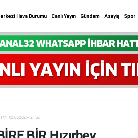
Merkezi Hava Durumu
Canlı Yayın
Gündem
Asayiş
Spor
rihi: 02.06.2026 - 21:52
BİRE BİR Hızırbey