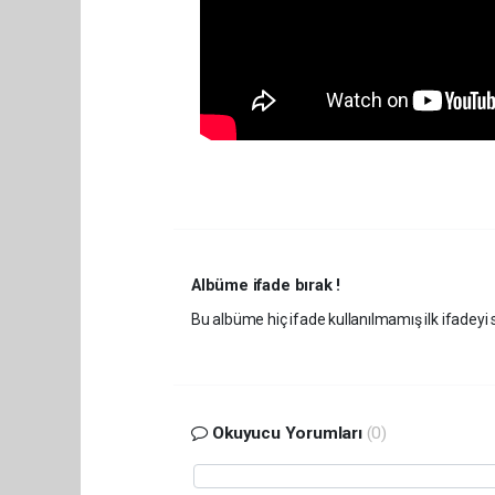
Albüme ifade bırak !
Bu albüme hiç ifade kullanılmamış ilk ifadeyi s
Okuyucu Yorumları
(0)