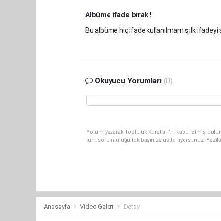
Albüme ifade bırak !
Bu albüme hiç ifade kullanılmamış ilk ifadeyi s
Okuyucu Yorumları
(0)
Yorum yazarak Topluluk Kuralları’nı kabul etmiş bulun
tüm sorumluluğu tek başınıza üstleniyorsunuz. Yazıl
Anasayfa
Video Galeri
Detay