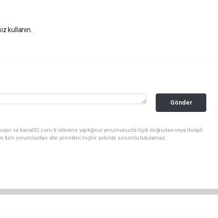
iz kullanın.
Gönder
uyor ve kanal32.com.tr sitesine yaptığınız yorumunuzla ilgili doğrudan veya dolaylı
an tüm yorumlardan site yönetimi hiçbir şekilde sorumlu tutulamaz.