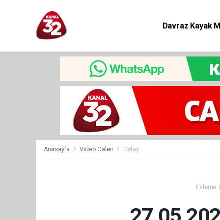
Davraz Kayak 
Eğitim
Anasayfa
Video Galeri
Detay
Ekleme Ta
27 05 20