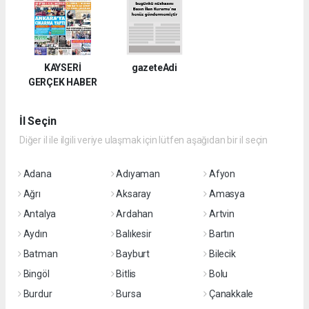
KAYSERİ
gazeteAdi
GERÇEK HABER
İl Seçin
Diğer il ile ilgili veriye ulaşmak için lütfen aşağıdan bir il seçin
Adana
Adıyaman
Afyon
Ağrı
Aksaray
Amasya
Antalya
Ardahan
Artvin
Aydın
Balıkesir
Bartın
Batman
Bayburt
Bilecik
Bingöl
Bitlis
Bolu
Burdur
Bursa
Çanakkale