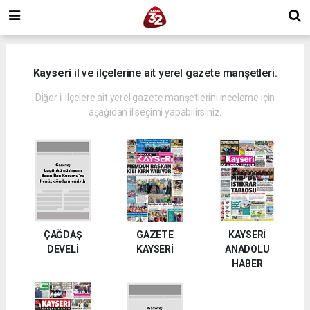
Kayseri
il ve ilçelerine ait yerel gazete manşetleri.
Diğer il ilçelere ait yerel gazete manşetlerini inceleme için
aşağıdan il seçimi yapabilirsiniz.
ÇAĞDAŞ
GAZETE
KAYSERİ
DEVELİ
KAYSERİ
ANADOLU
HABER