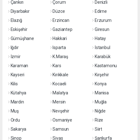
Çankırı
Çorum
Denizli
Diyarbakır
Düzce
Edirne
Elazığ
Erzincan
Erzurum
Eskişehir
Gaziantep
Giresun
Gümüşhane
Hakkari
Hatay
Iğdır
Isparta
İstanbul
İzmir
K.Maraş
Karabük
Karaman
Kars
Kastamonu
Kayseri
Kırıkkale
Kırşehir
Kilis
Kocaeli
Konya
Kütahya
Malatya
Manisa
Mardin
Mersin
Muğla
Muş
Nevşehir
Niğde
Ordu
Osmaniye
Rize
Sakarya
Samsun
Siirt
Sinop
Sivas
Şanlıurfa