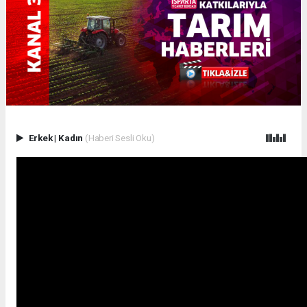
Erkek
|
Kadın
(Haberi Sesli Oku)