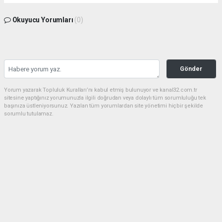
Okuyucu Yorumları
(0)
Gönder
Yorum yazarak Topluluk Kuralları’nı kabul etmiş bulunuyor ve kanal32.com.tr
sitesine yaptığınız yorumunuzla ilgili doğrudan veya dolaylı tüm sorumluluğu tek
başınıza üstleniyorsunuz. Yazılan tüm yorumlardan site yönetimi hiçbir şekilde
sorumlu tutulamaz.