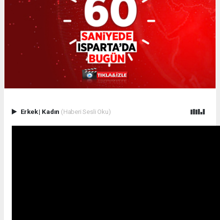
Erkek
|
Kadın
(Haberi Sesli Oku)