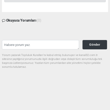
Okuyucu Yorumları
(0)
Gönder
Yorum yazarak Topluluk Kuralları’nı kabul etmiş bulunuyor ve kanal32.com.tr
sitesine yaptığınız yorumunuzla ilgili doğrudan veya dolaylı tüm sorumluluğu tek
başınıza üstleniyorsunuz. Yazılan tüm yorumlardan site yönetimi hiçbir şekilde
sorumlu tutulamaz.