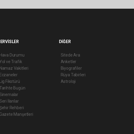
ERVİSLER
DİĞER
Hava Durumu
Sitede Ara
Yol ve Trafik
Anketler
Namaz Vakitleri
Biyografiler
Eczaneler
Rüya Tabirleri
Lig Fikstürü
Astroloji
Tarihte Bugün
Sinemalar
Seri İlanlar
Şehir Rehberi
Gazete Manşetleri