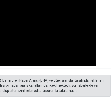
A), Demirören Haber Ajansı (DHA) ve diğer ajanslar tarafından eklenen
lesi olmadan ajans kanallarından çekilmektedir. Bu haberlerde yer
 olup sitemizin hiç bir editörü sorumlu tutulamaz...