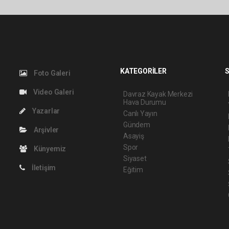
KATEGORİLER
S
Foto Galeri
Video Galeri
Davraz Kayak Merkezi
Hava Durumu
Yazarlar
Canlı Yayın
Gündem
Arşivler
Asayiş
Spor
Künyemiz
Siyaset
İletişim
Eğitim