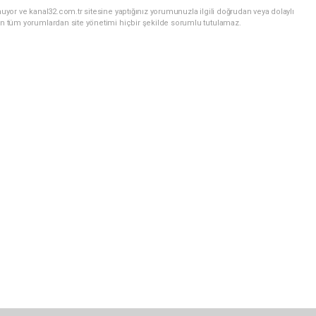
uyor ve kanal32.com.tr sitesine yaptığınız yorumunuzla ilgili doğrudan veya dolaylı
an tüm yorumlardan site yönetimi hiçbir şekilde sorumlu tutulamaz.