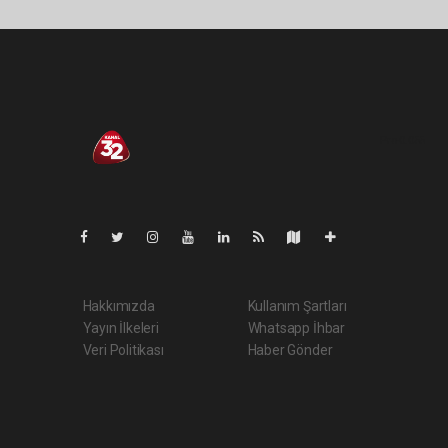
Pro-0.055
Hakkımızda
Kullanım Şartları
Yayın İlkeleri
Whatsapp İhbar
Veri Politikası
Haber Gönder