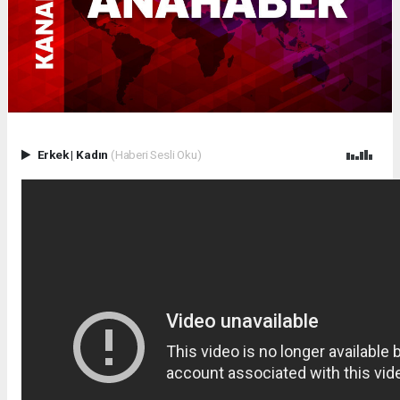
Erkek
|
Kadın
(Haberi Sesli Oku)