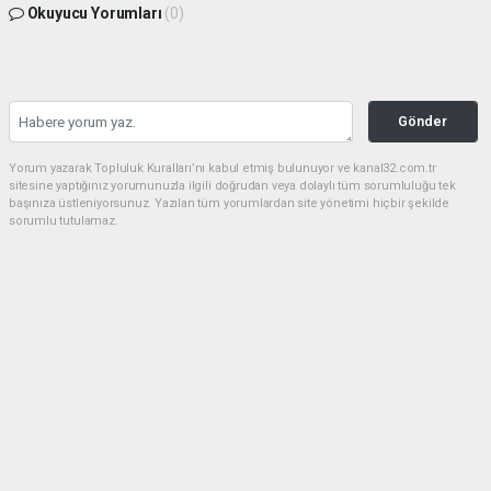
Okuyucu Yorumları
(0)
Gönder
Yorum yazarak Topluluk Kuralları’nı kabul etmiş bulunuyor ve kanal32.com.tr
sitesine yaptığınız yorumunuzla ilgili doğrudan veya dolaylı tüm sorumluluğu tek
başınıza üstleniyorsunuz. Yazılan tüm yorumlardan site yönetimi hiçbir şekilde
sorumlu tutulamaz.