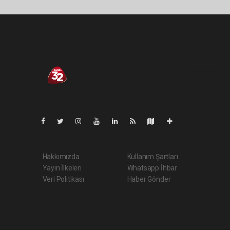
Pro-0.055
Hakkımızda
Kullanım Şartları
Yayın İlkeleri
Whatsapp İhbar
Veri Politikası
Haber Gönder