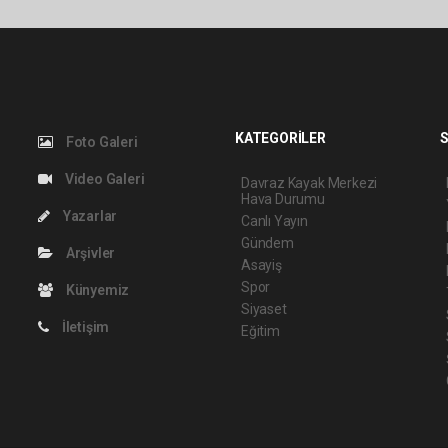
KATEGORİLER
S
Foto Galeri
Video Galeri
Davraz Kayak Merkezi
Hava Durumu
Yazarlar
Canlı Yayın
Gündem
Arşivler
Asayiş
Spor
Künyemiz
Siyaset
İletişim
Eğitim