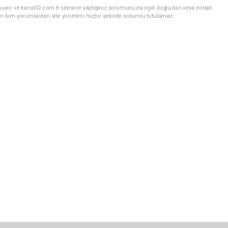
uyor ve kanal32.com.tr sitesine yaptığınız yorumunuzla ilgili doğrudan veya dolaylı
an tüm yorumlardan site yönetimi hiçbir şekilde sorumlu tutulamaz.