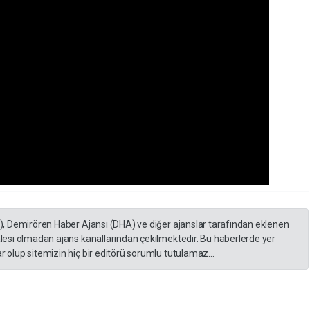
A), Demirören Haber Ajansı (DHA) ve diğer ajanslar tarafından eklenen
lesi olmadan ajans kanallarından çekilmektedir. Bu haberlerde yer
 olup sitemizin hiç bir editörü sorumlu tutulamaz...