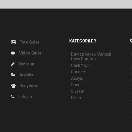
KATEGORİLER
S
Foto Galeri
Video Galeri
Davraz Kayak Merkezi
Hava Durumu
Yazarlar
Canlı Yayın
Gündem
Arşivler
Asayiş
Spor
Künyemiz
Siyaset
İletişim
Eğitim