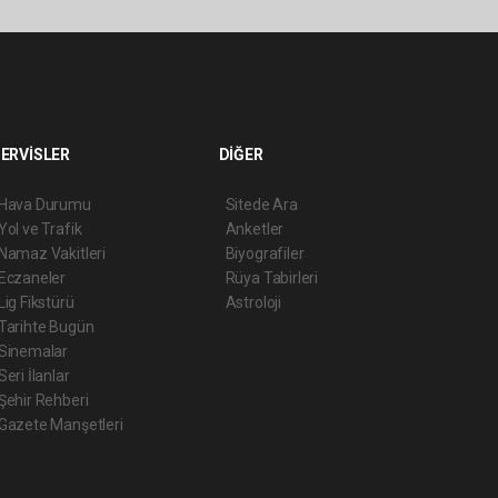
ERVİSLER
DİĞER
Hava Durumu
Sitede Ara
Yol ve Trafik
Anketler
Namaz Vakitleri
Biyografiler
Eczaneler
Rüya Tabirleri
Lig Fikstürü
Astroloji
Tarihte Bugün
Sinemalar
Seri İlanlar
Şehir Rehberi
Gazete Manşetleri