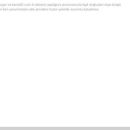
uyor ve kanal32.com.tr sitesine yaptığınız yorumunuzla ilgili doğrudan veya dolaylı
an tüm yorumlardan site yönetimi hiçbir şekilde sorumlu tutulamaz.