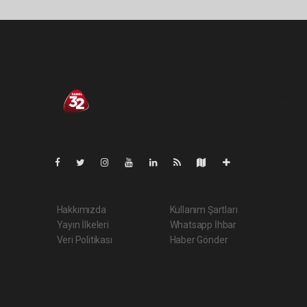
Pro-0.061
Hakkımızda
Kullanım Şartları
Yayın İlkeleri
Whatsapp İhbar
Veri Politikası
Haber Gönder