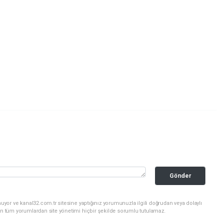
Gönder
uyor ve kanal32.com.tr sitesine yaptığınız yorumunuzla ilgili doğrudan veya dolaylı
an tüm yorumlardan site yönetimi hiçbir şekilde sorumlu tutulamaz.