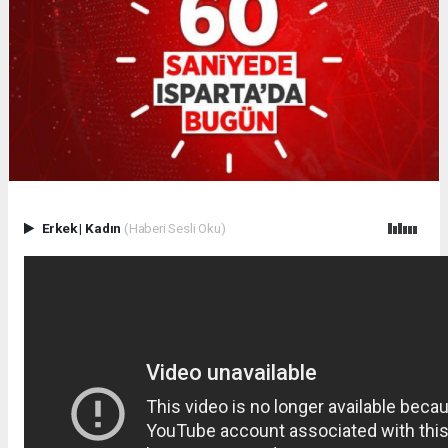
Erkek
|
Kadın
(Haberi Sesli Oku)