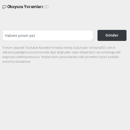
Okuyucu Yorumları
(0)
Gönder
Yorum yazarak Topluluk Kuralları’nı kabul etmiş bulunuyor ve kanal32.com.tr
sitesine yaptığınız yorumunuzla ilgili doğrudan veya dolaylı tüm sorumluluğu tek
başınıza üstleniyorsunuz. Yazılan tüm yorumlardan site yönetimi hiçbir şekilde
sorumlu tutulamaz.