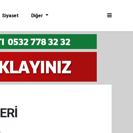
Siyaset
Diğer
ERİ
9