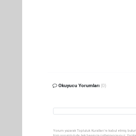
Okuyucu Yorumları
(0)
Yorum yazarak Topluluk Kuralları’nı kabul etmiş bulun
tüm sorumluluğu tek başınıza üstleniyorsunuz. Yazıl