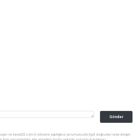
Gönder
uyor ve kanal32.com.tr sitesine yaptığınız yorumunuzla ilgili doğrudan veya dolaylı
an tüm yorumlardan site yönetimi hiçbir şekilde sorumlu tutulamaz.