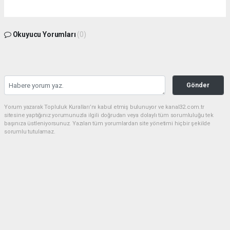
Okuyucu Yorumları
(0)
Gönder
Yorum yazarak Topluluk Kuralları’nı kabul etmiş bulunuyor ve kanal32.com.tr
sitesine yaptığınız yorumunuzla ilgili doğrudan veya dolaylı tüm sorumluluğu tek
başınıza üstleniyorsunuz. Yazılan tüm yorumlardan site yönetimi hiçbir şekilde
sorumlu tutulamaz.