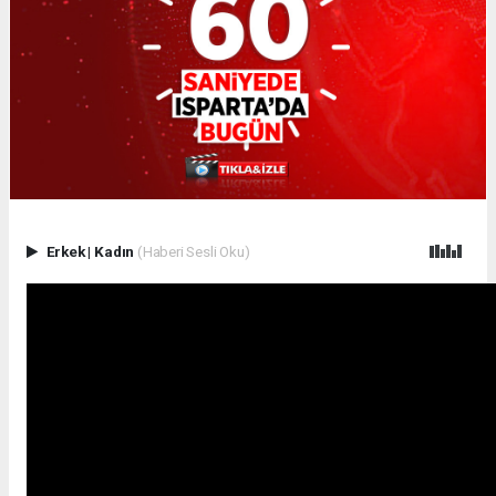
Erkek
|
Kadın
(Haberi Sesli Oku)