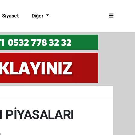
Siyaset
Diğer
M PİYASALARI
4