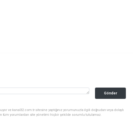
Gönder
uyor ve kanal32.com.tr sitesine yaptığınız yorumunuzla ilgili doğrudan veya dolaylı
an tüm yorumlardan site yönetimi hiçbir şekilde sorumlu tutulamaz.