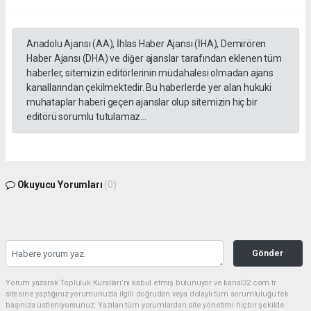
Anadolu Ajansı (AA), İhlas Haber Ajansı (İHA), Demirören
Haber Ajansı (DHA) ve diğer ajanslar tarafından eklenen tüm
haberler, sitemizin editörlerinin müdahalesi olmadan ajans
kanallarından çekilmektedir. Bu haberlerde yer alan hukuki
muhataplar haberi geçen ajanslar olup sitemizin hiç bir
editörü sorumlu tutulamaz...
Okuyucu Yorumları
(0)
Gönder
Yorum yazarak Topluluk Kuralları’nı kabul etmiş bulunuyor ve kanal32.com.tr
sitesine yaptığınız yorumunuzla ilgili doğrudan veya dolaylı tüm sorumluluğu tek
başınıza üstleniyorsunuz. Yazılan tüm yorumlardan site yönetimi hiçbir şekilde