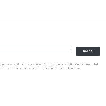
Gönder
uyor ve kanal32.com.tr sitesine yaptığınız yorumunuzla ilgili doğrudan veya dolaylı
an tüm yorumlardan site yönetimi hiçbir şekilde sorumlu tutulamaz.