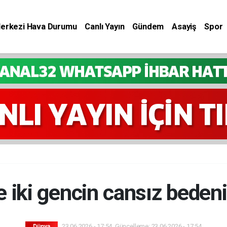
Merkezi Hava Durumu
Canlı Yayın
Gündem
Asayiş
Spor
de iki gencin cansız beden
23.06.2026 - 17:54, Güncelleme: 23.06.2026 - 17:54
Dünya