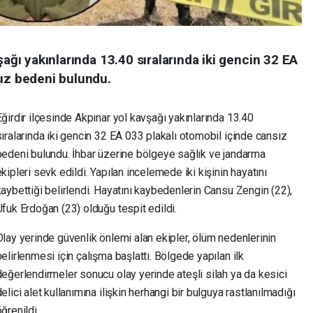
şağı yakınlarında 13.40 sıralarında iki gencin 32 EA
sız bedeni bulundu.
Eğirdir ilçesinde Akpınar yol kavşağı yakınlarında 13.40
sıralarında iki gencin 32 EA 033 plakalı otomobil içinde cansız
bedeni bulundu. İhbar üzerine bölgeye sağlık ve jandarma
kipleri sevk edildi. Yapılan incelemede iki kişinin hayatını
kaybettiği belirlendi. Hayatını kaybedenlerin Cansu Zengin (22),
Ufuk Erdoğan (23) olduğu tespit edildi.
Olay yerinde güvenlik önlemi alan ekipler, ölüm nedenlerinin
elirlenmesi için çalışma başlattı. Bölgede yapılan ilk
değerlendirmeler sonucu olay yerinde ateşli silah ya da kesici
elici alet kullanımına ilişkin herhangi bir bulguya rastlanılmadığı
öğrenildi.