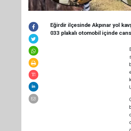
Eğirdir ilçesinde Akpınar yol kav
033 plakalı otomobil içinde can
e
b
d