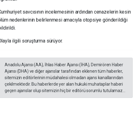
Cumhuriyet savcısının incelemesinin ardından cenazelerin kesin
ölüm nedenlerinin belirlenmesi amacıyla otopsiye gönderildiği
ildirildi.
layla ilgili soruşturma sürüyor.
Anadolu Ajansı (AA), İhlas Haber Ajansı (İHA), Demirören Haber
Ajansı (DHA) ve diğer ajanslar tarafından eklenen tüm haberler,
sitemizin editörlerinin müdahalesi olmadan ajans kanallarından
çekilmektedir. Bu haberlerde yer alan hukuki muhataplar haberi
geçen ajanslar olup sitemizin hiç bir editörü sorumlu tutulamaz...