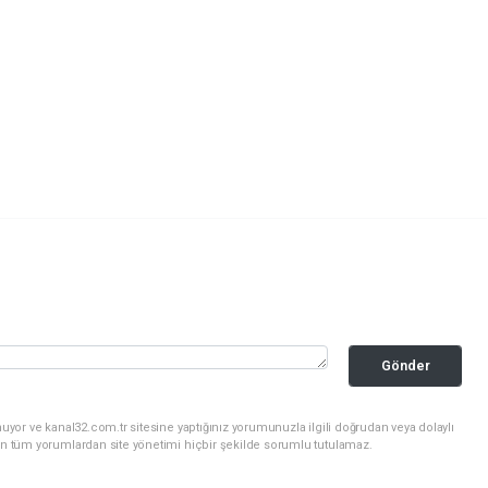
Gönder
uyor ve kanal32.com.tr sitesine yaptığınız yorumunuzla ilgili doğrudan veya dolaylı
an tüm yorumlardan site yönetimi hiçbir şekilde sorumlu tutulamaz.