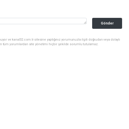
Gönder
uyor ve kanal32.com.tr sitesine yaptığınız yorumunuzla ilgili doğrudan veya dolaylı
an tüm yorumlardan site yönetimi hiçbir şekilde sorumlu tutulamaz.