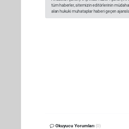
tüm haberler, sitemizin editörlerinin müdaha
alan hukuki muhataplar haberi geçen ajanslar
Okuyucu Yorumları
(0)