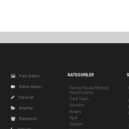
KATEGORİLER
S
Foto Galeri
Video Galeri
Davraz Kayak Merkezi
Hava Durumu
Yazarlar
Canlı Yayın
Gündem
Arşivler
Asayiş
Spor
Künyemiz
Siyaset