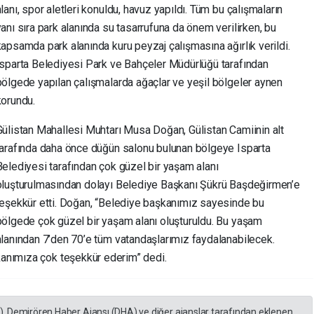
lanı, spor aletleri konuldu, havuz yapıldı. Tüm bu çalışmaların
yanı sıra park alanında su tasarrufuna da önem verilirken, bu
kapsamda park alanında kuru peyzaj çalışmasına ağırlık verildi.
Isparta Belediyesi Park ve Bahçeler Müdürlüğü tarafından
bölgede yapılan çalışmalarda ağaçlar ve yeşil bölgeler aynen
korundu.
Gülistan Mahallesi Muhtarı Musa Doğan, Gülistan Camiinin alt
tarafında daha önce düğün salonu bulunan bölgeye Isparta
Belediyesi tarafından çok güzel bir yaşam alanı
oluşturulmasından dolayı Belediye Başkanı Şükrü Başdeğirmen’e
teşekkür etti. Doğan, “Belediye başkanımız sayesinde bu
bölgede çok güzel bir yaşam alanı oluşturuldu. Bu yaşam
alanından 7’den 70’e tüm vatandaşlarımız faydalanabilecek.
anımıza çok teşekkür ederim” dedi.
A), Demirören Haber Ajansı (DHA) ve diğer ajanslar tarafından eklenen