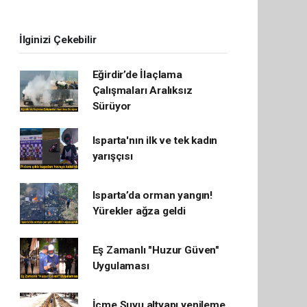
İlginizi Çekebilir
Eğirdir’de İlaçlama
Çalışmaları Aralıksız
Sürüyor
Isparta'nın ilk ve tek kadın
yarışçısı
Isparta’da orman yangın!
Yürekler ağza geldi
Eş Zamanlı "Huzur Güven"
Uygulaması
İçme Suyu altyapı yenileme