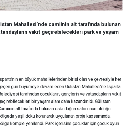
listan Mahallesi’nde camiinin alt tarafında bulunan
atandaşların vakit geçirebilecekleri park ve yaşam
Isparta’nın en büyük mahallelerinden birisi olan ve çevresiyle her
geçen gün büyümeye devam eden Gülistan Mahallesi’ne Isparta
Belediyesi tarafından çocukların, gençlerin ve vatandaşların vakit
geçirebilecekleri bir yaşam alanı daha kazandırıldı. Gülistan
Camiinin alt tarafında bulunan eski düğün salonunun olduğu
bölgede yeşil doku korunarak uygulanan proje kapsamında,
bölge komple yenilendi. Park içerisine çocuklar için çocuk oyun