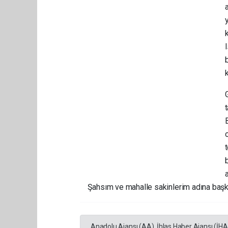
a
Şahsım ve mahalle sakinlerim adına başk
Anadolu Ajansı (AA), İhlas Haber Ajansı (İH