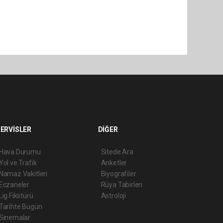
ERVİSLER
DİĞER
Hava Durumu
Sitede Ara
Yol ve Trafik
Anketler
Namaz Vakitleri
Biyografiler
Eczaneler
Rüya Tabirleri
Lig Fikstürü
Astroloji
Tarihte Bugün
Sinemalar