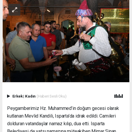
Erkek
|
Kadın
(Haberi Sesli Oku)
Peygamberimiz Hz. Muhammed’in doğum gecesi olarak
kutlanan Mevlid Kandili, Isparta’da idrak edildi. Camileri
dolduran vatandaşlar namaz kılıp, dua etti. Isparta
Belediyesi de yatsı namazına müteakiben Mimar Sinan