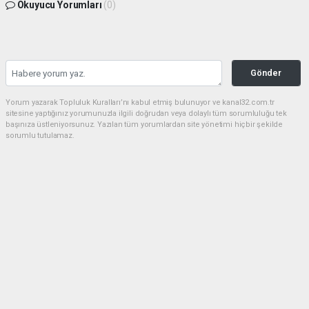
Okuyucu Yorumları
(0)
Gönder
Yorum yazarak Topluluk Kuralları’nı kabul etmiş bulunuyor ve kanal32.com.tr
sitesine yaptığınız yorumunuzla ilgili doğrudan veya dolaylı tüm sorumluluğu tek
başınıza üstleniyorsunuz. Yazılan tüm yorumlardan site yönetimi hiçbir şekilde
sorumlu tutulamaz.