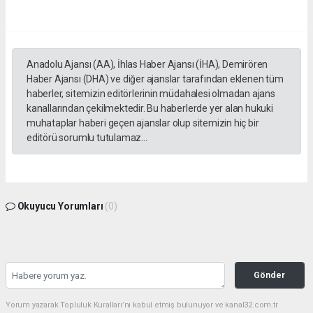
Anadolu Ajansı (AA), İhlas Haber Ajansı (İHA), Demirören
Haber Ajansı (DHA) ve diğer ajanslar tarafından eklenen tüm
haberler, sitemizin editörlerinin müdahalesi olmadan ajans
kanallarından çekilmektedir. Bu haberlerde yer alan hukuki
muhataplar haberi geçen ajanslar olup sitemizin hiç bir
editörü sorumlu tutulamaz...
Okuyucu Yorumları
(0)
Gönder
Yorum yazarak Topluluk Kuralları’nı kabul etmiş bulunuyor ve kanal32.com.tr