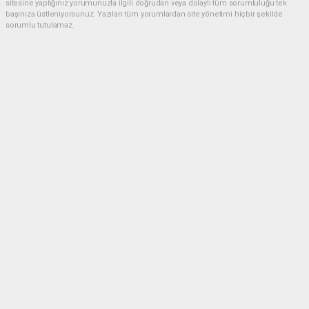
sitesine yaptığınız yorumunuzla ilgili doğrudan veya dolaylı tüm sorumluluğu tek
başınıza üstleniyorsunuz. Yazılan tüm yorumlardan site yönetimi hiçbir şekilde
sorumlu tutulamaz.