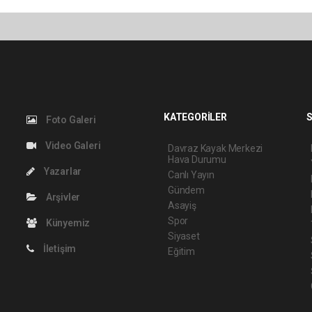
KATEGORİLER
S
Foto Galeri
Video Galeri
Davraz Kayak Merkezi
Hava Durumu
Yazarlar
Canlı Yayın
Gündem
Arşivler
Asayiş
Spor
Künyemiz
Siyaset
İletişim
Eğitim