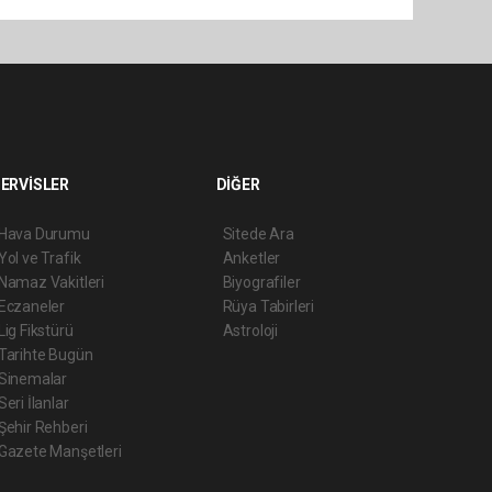
ERVİSLER
DİĞER
Hava Durumu
Sitede Ara
Yol ve Trafik
Anketler
Namaz Vakitleri
Biyografiler
Eczaneler
Rüya Tabirleri
Lig Fikstürü
Astroloji
Tarihte Bugün
Sinemalar
Seri İlanlar
Şehir Rehberi
Gazete Manşetleri