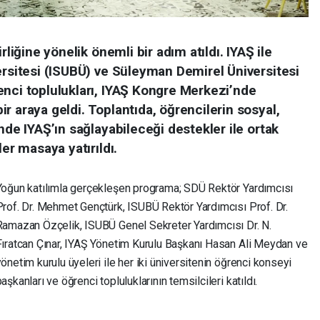
rliğine yönelik önemli bir adım atıldı. IYAŞ ile
ersitesi (ISUBÜ) ve Süleyman Demirel Üniversitesi
enci toplulukları, IYAŞ Kongre Merkezi’nde
r araya geldi. Toplantıda, öğrencilerin sosyal,
nde IYAŞ’ın sağlayabileceği destekler ile ortak
ler masaya yatırıldı.
Yoğun katılımla gerçekleşen programa; SDÜ Rektör Yardımcısı
Prof. Dr. Mehmet Gençtürk, ISUBÜ Rektör Yardımcısı Prof. Dr.
Ramazan Özçelik, ISUBÜ Genel Sekreter Yardımcısı Dr. N.
Fıratcan Çınar, IYAŞ Yönetim Kurulu Başkanı Hasan Ali Meydan ve
önetim kurulu üyeleri ile her iki üniversitenin öğrenci konseyi
aşkanları ve öğrenci topluluklarının temsilcileri katıldı.