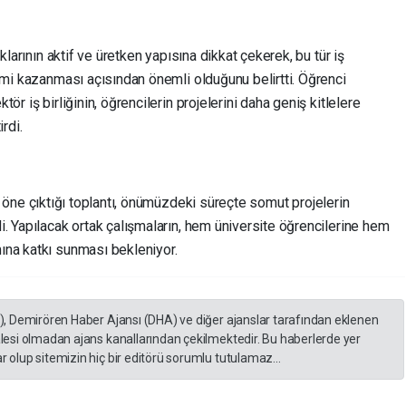
klarının aktif ve üretken yapısına dikkat çekerek, bu tür iş
imi kazanması açısından önemli olduğunu belirtti. Öğrenci
r iş birliğinin, öğrencilerin projelerini daha geniş kitlelere
rdi.
ının öne çıktığı toplantı, önümüzdeki süreçte somut projelerin
. Yapılacak ortak çalışmaların, hem üniversite öğrencilerine hem
ına katkı sunması bekleniyor.
A), Demirören Haber Ajansı (DHA) ve diğer ajanslar tarafından eklenen
lesi olmadan ajans kanallarından çekilmektedir. Bu haberlerde yer
 olup sitemizin hiç bir editörü sorumlu tutulamaz...