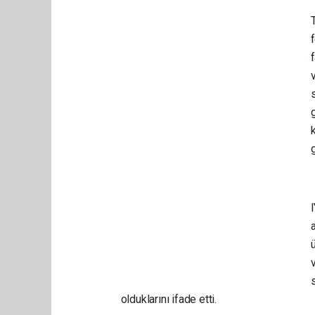
s
ü
olduklarını ifade etti.