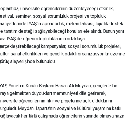
Toplantıda, üniversite öğrencilerinin düzenleyeceği etkinlik,
festival, seminer, sosyal sorumluluk projesi ve topluluk
faaliyetlerinde IYAŞ’ın sponsorluk, mekân tahsisi, lojistik destek
ve tanıtım desteği sağlayabileceği konuları ele alındı. Bunun yanı
ıra IYAŞ ile öğrenci topluluklarının ortaklaşa
gerçekleştirebileceği kampanyalar, sosyal sorumluluk projeleri,
kültür-sanat etkinlikleri ve gençlik odaklı organizasyonlar üzerine
görüş alışverişinde bulunuldu.
IYAŞ Yönetim Kurulu Başkanı Hasan Ali Meydan, gençlerle bir
araya gelmekten duydukları memnuniyeti dile getirerek,
niversite öğrencilerinin fikir ve projelerine açık olduklarını
vurguladı. Meydan, Isparta’nın sosyal ve kültürel yaşamına katkı
sağlayacak her türlü çalışmada öğrencilerin yanında olmaya hazır