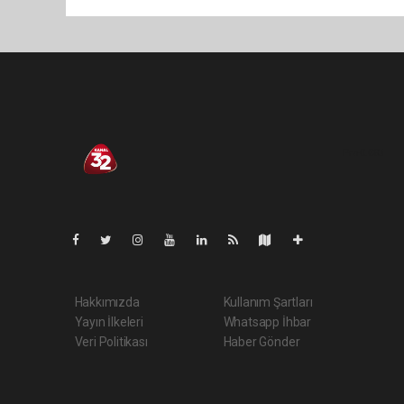
Pro-0.083
Hakkımızda
Kullanım Şartları
Yayın İlkeleri
Whatsapp İhbar
Veri Politikası
Haber Gönder