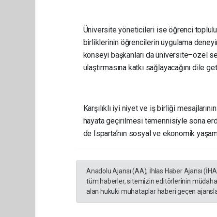
Üniversite yöneticileri ise öğrenci toplulu
birliklerinin öğrencilerin uygulama deney
konseyi başkanları da üniversite–özel sektö
ulaştırmasına katkı sağlayacağını dile geti
Karşılıklı iyi niyet ve iş birliği mesajlar
hayata geçirilmesi temennisiyle sona erdi
de Isparta’nın sosyal ve ekonomik yaşam
Anadolu Ajansı (AA), İhlas Haber Ajansı (İH
tüm haberler, sitemizin editörlerinin müdaha
alan hukuki muhataplar haberi geçen ajanslar