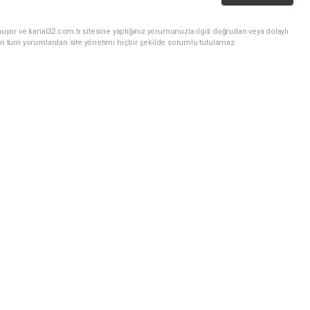
uyor ve kanal32.com.tr sitesine yaptığınız yorumunuzla ilgili doğrudan veya dolaylı
an tüm yorumlardan site yönetimi hiçbir şekilde sorumlu tutulamaz.