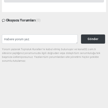
Okuyucu Yorumları
(0)
Gönder
Yorum yazarak Topluluk Kuralları’nı kabul etmiş bulunuyor ve kanal32.com.tr
sitesine yaptığınız yorumunuzla ilgili doğrudan veya dolaylı tüm sorumluluğu tek
başınıza üstleniyorsunuz. Yazılan tüm yorumlardan site yönetimi hiçbir şekilde
sorumlu tutulamaz.