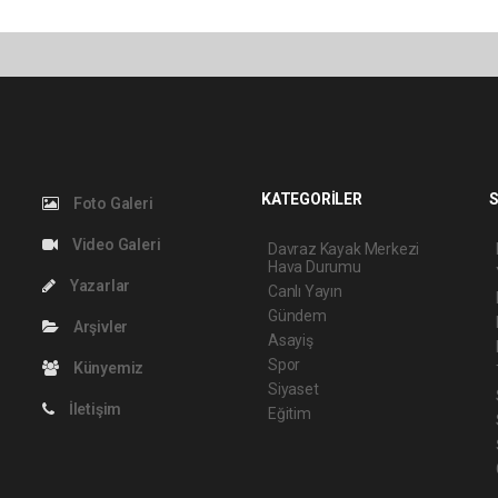
KATEGORİLER
S
Foto Galeri
Video Galeri
Davraz Kayak Merkezi
Hava Durumu
Yazarlar
Canlı Yayın
Gündem
Arşivler
Asayiş
Spor
Künyemiz
Siyaset
İletişim
Eğitim