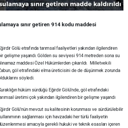
sulamaya sınır getiren 914 kodu maddesi
ğirdir Gölü etrafında tarımsal faaliyetleri yakından ilgilendiren
bir gelişme yaşandı. Gölden su seviyesi 914 metreden sona su
alınamaz maddesi Özel Hükümlerden çıkarıldı. Milletvekili
Zabun, göl etrafındaki elma üreticisini de de düşünmek zorunda
olduklarını söyledi.
Kuraklığın hüküm sürdüğü Eğirdir Gölü’nde, göl etrafındaki
tarımsal üretimi çok yakından ilgilendiren bir gelişme yaşandı
Eğirdir Gölü’nün mevcut su kalitesinin korunması ve sürdürülebilir
kullanımının sağlanması için havzadaki her türlü faaliyetin
düzenlenmesi amacıyla gerekli hukuki ve teknik esasları içeren