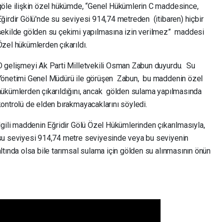
göle ilişkin özel hükümde, “Genel Hükümlerin C maddesince,
Eğirdir Gölü'nde su seviyesi 914,74 metreden (itibaren) hiçbir
şekilde gölden su çekimi yapılmasına izin verilmez” maddesi
Özel hükümlerden çıkarıldı.
O gelişmeyi Ak Parti Milletvekili Osman Zabun duyurdu. Su
Yönetimi Genel Müdürü ile görüşen Zabun, bu maddenin özel
hükümlerden çıkarıldığını, ancak gölden sulama yapılmasında
kontrolü de elden bırakmayacaklarını söyledi.
İlgili maddenin Eğridir Gölü Özel Hükümlerinden çıkarılmasıyla,
su seviyesi 914,74 metre seviyesinde veya bu seviyenin
altında olsa bile tarımsal sulama için gölden su alınmasının önün