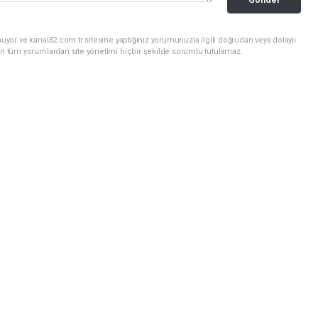
uyor ve kanal32.com.tr sitesine yaptığınız yorumunuzla ilgili doğrudan veya dolaylı
an tüm yorumlardan site yönetimi hiçbir şekilde sorumlu tutulamaz.