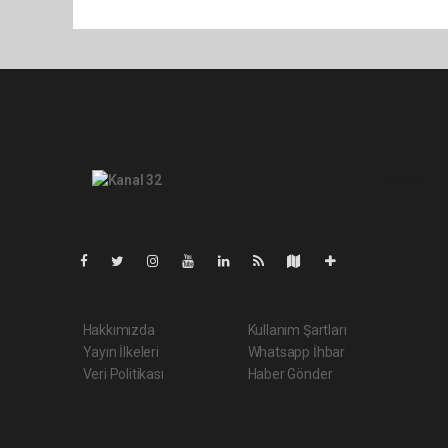
Pro-0.069
Hakkımızda
Kullanım Şartları
Yayın İlkeleri
Whatsapp İhbar
Veri Politikası
Haber Gönder