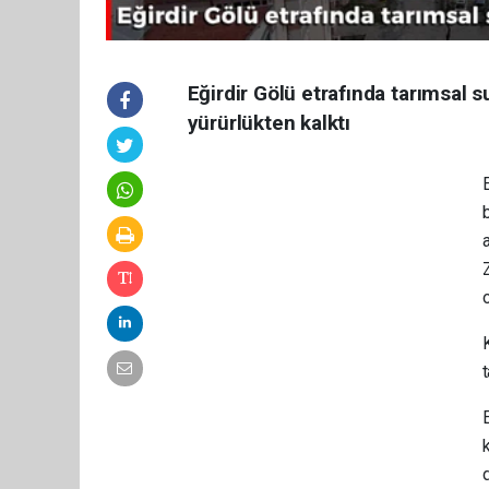
Eğirdir Gölü etrafında tarımsal 
yürürlükten kalktı
E