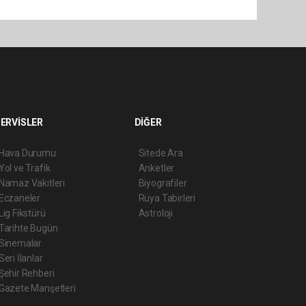
ERVİSLER
DİĞER
Hava Durumu
Sitede Ara
Yol ve Trafik
Anketler
Namaz Vakitleri
Biyografiler
Eczaneler
Rüya Tabirleri
Lig Fikstürü
Astroloji
Tarihte Bugün
Sinemalar
Seri İlanlar
Şehir Rehberi
Gazete Manşetleri