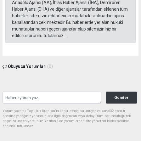
Anadolu Ajansı (AA), İhlas Haber Ajansı (İHA), Demirören
Haber Ajansı (DHA) ve diğer ajanslar tarafından eklenen tüm
haberler, sitemizin editörlerinin müdahalesi olmadan ajans
kanallarından çekilmektedir. Bu haberlerde yer alan hukuki
muhataplar haberi geçen ajanslar olup sitemizin hiç bir
editörü sorumlu tutulamaz...
Okuyucu Yorumları
(0)
Gönder
Yorum yazarak Topluluk Kuralları’nı kabul etmiş bulunuyor ve kanal32.com.tr
sitesine yaptığınız yorumunuzla ilgili doğrudan veya dolaylı tüm sorumluluğu tek
başınıza üstleniyorsunuz. Yazılan tüm yorumlardan site yönetimi hiçbir şekilde
sorumlu tutulamaz.