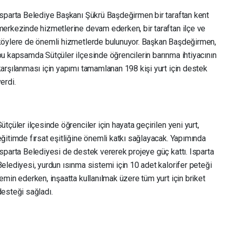
Isparta Belediye Başkanı Şükrü Başdeğirmen bir taraftan kent
merkezinde hizmetlerine devam ederken, bir taraftan ilçe ve
köylere de önemli hizmetlerde bulunuyor. Başkan Başdeğirmen,
bu kapsamda Sütçüler ilçesinde öğrencilerin barınma ihtiyacının
karşılanması için yapımı tamamlanan 198 kişi yurt için destek
erdi.
ütçüler ilçesinde öğrenciler için hayata geçirilen yeni yurt,
eğitimde fırsat eşitliğine önemli katkı sağlayacak. Yapımında
Isparta Belediyesi de destek vererek projeye güç kattı. Isparta
Belediyesi, yurdun ısınma sistemi için 10 adet kalorifer peteği
temin ederken, inşaatta kullanılmak üzere tüm yurt için briket
desteği sağladı.