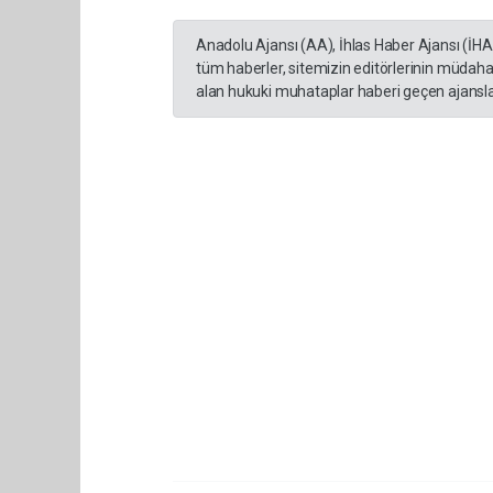
Anadolu Ajansı (AA), İhlas Haber Ajansı (İH
tüm haberler, sitemizin editörlerinin müdaha
alan hukuki muhataplar haberi geçen ajanslar