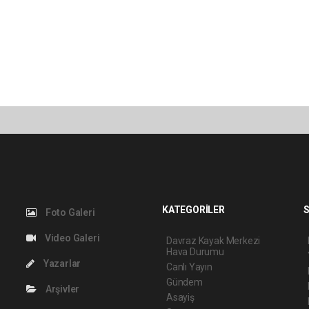
KATEGORİLER
S
Foto Galeri
Video Galeri
Davraz Kayak Merkezi
Hava Durumu
Yazarlar
Canlı Yayın
Gündem
Arşivler
Asayiş