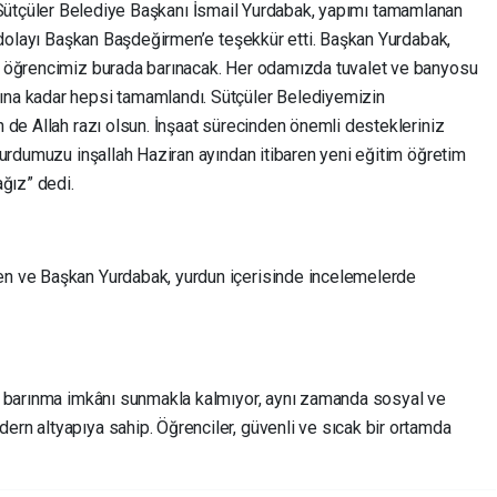
Sütçüler Belediye Başkanı İsmail Yurdabak, yapımı tamamlanan
n dolayı Başkan Başdeğirmen’e teşekkür etti. Başkan Yurdabak,
 öğrencimiz burada barınacak. Her odamızda tuvalet ve banyosu
na kadar hepsi tamamlandı. Sütçüler Belediyemizin
 de Allah razı olsun. İnşaat sürecinden önemli destekleriniz
Yurdumuzu inşallah Haziran ayından itibaren yeni eğitim öğretim
ğız” dedi.
n ve Başkan Yurdabak, yurdun içerisinde incelemelerde
e barınma imkânı sunmakla kalmıyor, aynı zamanda sosyal ve
n altyapıya sahip. Öğrenciler, güvenli ve sıcak bir ortamda