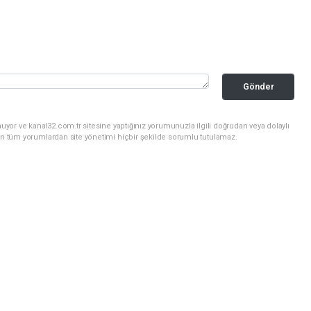
Gönder
uyor ve kanal32.com.tr sitesine yaptığınız yorumunuzla ilgili doğrudan veya dolaylı
an tüm yorumlardan site yönetimi hiçbir şekilde sorumlu tutulamaz.