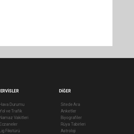
ERVİSLER
DİĞER
Hava Durumu
Sitede Ara
Yol ve Trafik
Anketler
Namaz Vakitleri
Biyografiler
Eczaneler
Rüya Tabirleri
Lig Fikstürü
Astroloji