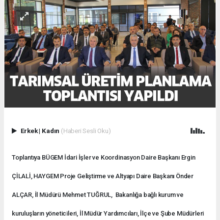
Erkek
|
Kadın
(Haberi Sesli Oku)
Toplantıya BÜGEM İdari İşler ve Koordinasyon Daire Başkanı Ergin
ÇİLALİ, HAYGEM Proje Geliştirme ve Altyapı Daire Başkanı Önder
ALÇAR, İl Müdürü Mehmet TUĞRUL, Bakanlığa bağlı kurum ve
kuruluşların yöneticileri, İl Müdür Yardımcıları, İlçe ve Şube Müdürleri