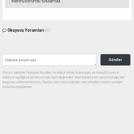
editörü sorumlu tutulamaz...
Okuyucu Yorumları
(0)
Gönder
Yorum yazarak Topluluk Kuralları’nı kabul etmiş bulunuyor ve kanal32.com.tr
sitesine yaptığınız yorumunuzla ilgili doğrudan veya dolaylı tüm sorumluluğu tek
başınıza üstleniyorsunuz. Yazılan tüm yorumlardan site yönetimi hiçbir şekilde
sorumlu tutulamaz.