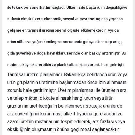
ile teknik personel katılım sağladı. Ülkemizde başta iklim değişikliği ve
su kısıtı olmak üzere ekonomik, sosyal ve çevresel açıdan yaşanan
gelişmeler, tarımsal üretimi önemli ölçüde etkilemektedir. Ayrıca
artan nüfus ve yoğun kentleşme sonucunda gıdaya olan talep artışı,
gıda güvenliği ve doğal kaynaklar üzerinde olan baskıyı arttırmıştır. Bu
nedenle kaynakların etkin ve planlı kullanılması zorunlu hale gelmiştir.
Tarımsal üretim planlaması, Bakanlıkça belirlenen ürün veya
ürün gruplarının üretimine başlanmadan önce izin alınmasını
zorunlu hale getirilmiştir. Üretim planlaması ile ürünlerin arz
ve talep miktarı dikkate alınarak hangi ürün veya ürün
gruplarının üretileceğinin belirlenmesi, stratejik ürünlerde
arz güvenliğinin korunması, ülke ihtiyacına göre asgari ve
azami üretim miktarlarının tespit edilerek, arz fazlası veya
eksikliğinin oluşmasının önüne geçilmesi sağlanacaktır.