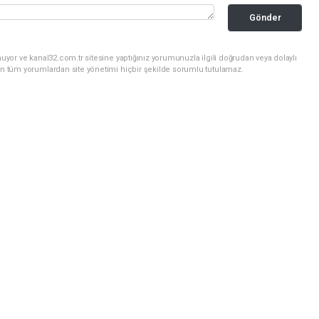
Gönder
uyor ve kanal32.com.tr sitesine yaptığınız yorumunuzla ilgili doğrudan veya dolaylı
an tüm yorumlardan site yönetimi hiçbir şekilde sorumlu tutulamaz.