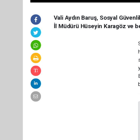
Vali Aydın Baruş, Sosyal Güvenl
İl Müdürü Hüseyin Karagöz ve be
S
y
b