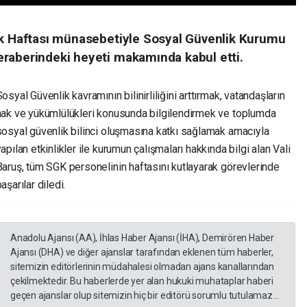
ik Haftası münasebetiyle Sosyal Güvenlik Kurumu
raberindeki heyeti makamında kabul etti.
osyal Güvenlik kavramının bilinirliliğini arttırmak, vatandaşların
hak ve yükümlülükleri konusunda bilgilendirmek ve toplumda
sosyal güvenlik bilinci oluşmasına katkı sağlamak amacıyla
apılan etkinlikler ile kurumun çalışmaları hakkında bilgi alan Vali
Baruş, tüm SGK personelinin haftasını kutlayarak görevlerinde
aşarılar diledi.
Anadolu Ajansı (AA), İhlas Haber Ajansı (İHA), Demirören Haber
Ajansı (DHA) ve diğer ajanslar tarafından eklenen tüm haberler,
sitemizin editörlerinin müdahalesi olmadan ajans kanallarından
çekilmektedir. Bu haberlerde yer alan hukuki muhataplar haberi
geçen ajanslar olup sitemizin hiç bir editörü sorumlu tutulamaz...