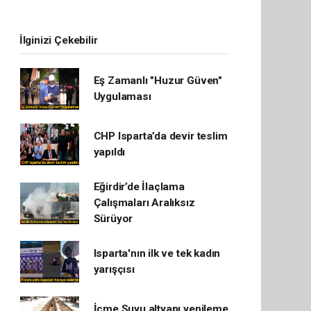
İlginizi Çekebilir
Eş Zamanlı "Huzur Güven"
Uygulaması
CHP Isparta’da devir teslim
yapıldı
Eğirdir’de İlaçlama
Çalışmaları Aralıksız
Sürüyor
Isparta'nın ilk ve tek kadın
yarışçısı
İçme Suyu altyapı yenileme