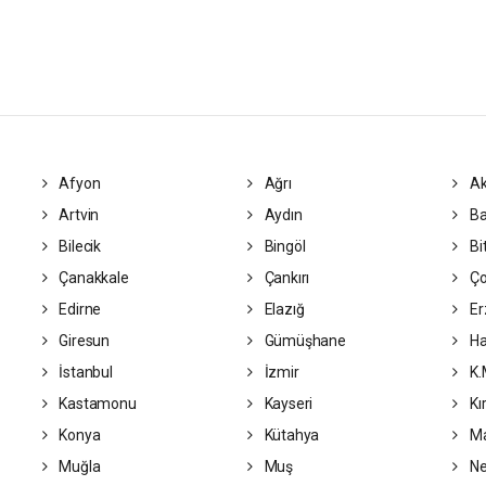
Afyon
Ağrı
Ak
Artvin
Aydın
Ba
Bilecik
Bingöl
Bit
Çanakkale
Çankırı
Ç
Edirne
Elazığ
Er
Giresun
Gümüşhane
Ha
İstanbul
İzmir
K.
Kastamonu
Kayseri
Kır
Konya
Kütahya
Ma
Muğla
Muş
Ne