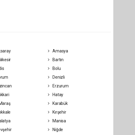
saray
Amasya
lıkesir
Bartın
lis
Bolu
orum
Denizli
zincan
Erzurum
kkari
Hatay
Maraş
Karabük
ıkkale
Kırşehir
latya
Manisa
vşehir
Niğde