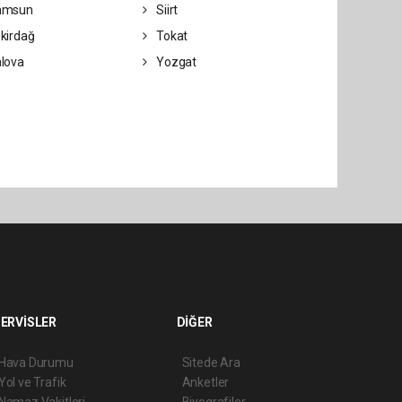
amsun
Siirt
kirdağ
Tokat
lova
Yozgat
ERVİSLER
DİĞER
Hava Durumu
Sitede Ara
Yol ve Trafik
Anketler