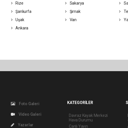
Rize
Sakarya
S
Şanlıurfa
Şırnak
Te
Uşak
Van
Ya
Ankara
KATEGORİLER
S
Foto Galeri
Video Galeri
Davraz Kayak Merkezi
Hava Durumu
Yazarlar
Canlı Yayın