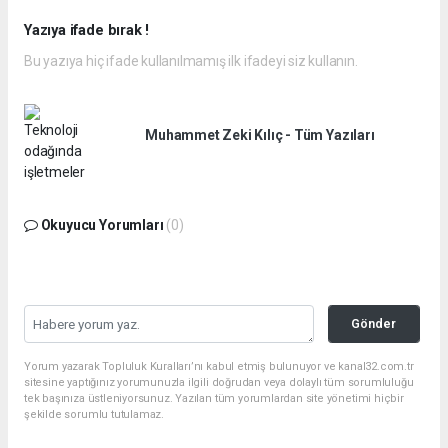
Yazıya ifade bırak !
Bu yazıya hiç ifade kullanılmamış ilk ifadeyi siz kullanın.
Muhammet Zeki Kılıç - Tüm Yazıları
Okuyucu Yorumları
(0)
Gönder
Yorum yazarak Topluluk Kuralları’nı kabul etmiş bulunuyor ve kanal32.com.tr
sitesine yaptığınız yorumunuzla ilgili doğrudan veya dolaylı tüm sorumluluğu
tek başınıza üstleniyorsunuz. Yazılan tüm yorumlardan site yönetimi hiçbir
şekilde sorumlu tutulamaz.