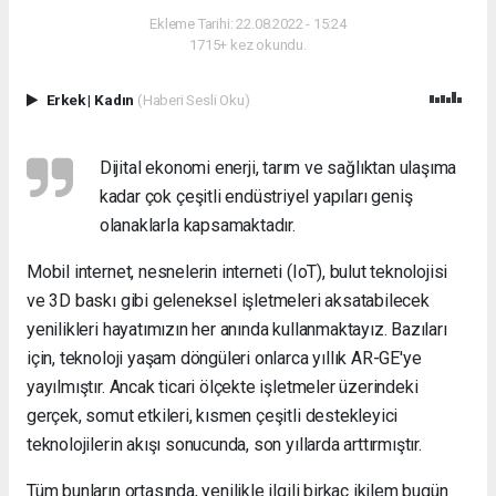
Ekleme Tarihi: 22.08.2022 - 15:24
1715+ kez okundu.
Erkek
|
Kadın
(Haberi Sesli Oku)
Dijital ekonomi enerji, tarım ve sağlıktan ulaşıma
kadar çok çeşitli endüstriyel yapıları geniş
olanaklarla kapsamaktadır.
Mobil internet, nesnelerin interneti (IoT), bulut teknolojisi
ve 3D baskı gibi geleneksel işletmeleri aksatabilecek
yenilikleri hayatımızın her anında kullanmaktayız. Bazıları
için, teknoloji yaşam döngüleri onlarca yıllık AR-GE'ye
yayılmıştır. Ancak ticari ölçekte işletmeler üzerindeki
gerçek, somut etkileri, kısmen çeşitli destekleyici
teknolojilerin akışı sonucunda, son yıllarda arttırmıştır.
Tüm bunların ortasında, yenilikle ilgili birkaç ikilem bugün