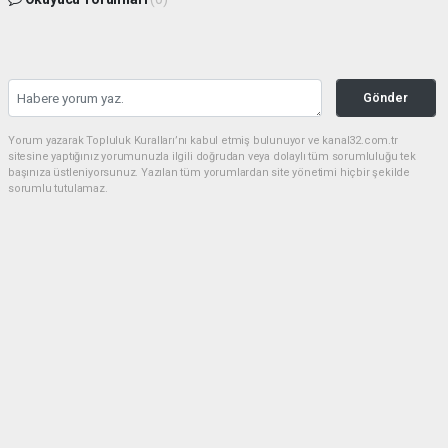
Gönder
Yorum yazarak Topluluk Kuralları’nı kabul etmiş bulunuyor ve kanal32.com.tr
sitesine yaptığınız yorumunuzla ilgili doğrudan veya dolaylı tüm sorumluluğu tek
başınıza üstleniyorsunuz. Yazılan tüm yorumlardan site yönetimi hiçbir şekilde
sorumlu tutulamaz.