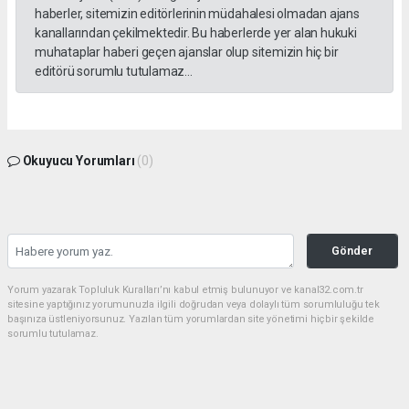
haberler, sitemizin editörlerinin müdahalesi olmadan ajans
kanallarından çekilmektedir. Bu haberlerde yer alan hukuki
muhataplar haberi geçen ajanslar olup sitemizin hiç bir
editörü sorumlu tutulamaz...
Okuyucu Yorumları
(0)
Gönder
Yorum yazarak Topluluk Kuralları’nı kabul etmiş bulunuyor ve kanal32.com.tr
sitesine yaptığınız yorumunuzla ilgili doğrudan veya dolaylı tüm sorumluluğu tek
başınıza üstleniyorsunuz. Yazılan tüm yorumlardan site yönetimi hiçbir şekilde
sorumlu tutulamaz.