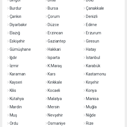
Bingöl
Bitlis
Bolu
Burdur
Bursa
Çanakkale
Çankırı
Çorum
Denizli
Diyarbakır
Düzce
Edirne
Elazığ
Erzincan
Erzurum
Eskişehir
Gaziantep
Giresun
Gümüşhane
Hakkari
Hatay
Iğdır
Isparta
İstanbul
İzmir
K.Maraş
Karabük
Karaman
Kars
Kastamonu
Kayseri
Kırıkkale
Kırşehir
Kilis
Kocaeli
Konya
Kütahya
Malatya
Manisa
Mardin
Mersin
Muğla
Muş
Nevşehir
Niğde
Ordu
Osmaniye
Rize