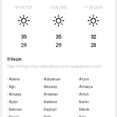
09.08.2026
10.08.2026
11.08.2026
35
35
32
29
29
28
İl Seçin
Diğer il ile ilgili veriye ulaşmak için lütfen aşağıdan bir il seçin
Adana
Adıyaman
Afyon
Ağrı
Aksaray
Amasya
Antalya
Ardahan
Artvin
Aydın
Balıkesir
Bartın
Batman
Bayburt
Bilecik