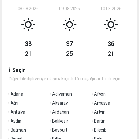
08.08.2026
09.08.2026
10.08.2026
38
37
36
21
25
21
İl Seçin
Diğer il ile ilgili veriye ulaşmak için lütfen aşağıdan bir il seçin
Adana
Adıyaman
Afyon
Ağrı
Aksaray
Amasya
Antalya
Ardahan
Artvin
Aydın
Balıkesir
Bartın
Batman
Bayburt
Bilecik