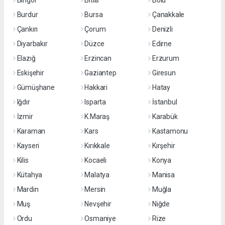
Bingöl
Bitlis
Bolu
Burdur
Bursa
Çanakkale
Çankırı
Çorum
Denizli
Diyarbakır
Düzce
Edirne
Elazığ
Erzincan
Erzurum
Eskişehir
Gaziantep
Giresun
Gümüşhane
Hakkari
Hatay
Iğdır
Isparta
İstanbul
İzmir
K.Maraş
Karabük
Karaman
Kars
Kastamonu
Kayseri
Kırıkkale
Kırşehir
Kilis
Kocaeli
Konya
Kütahya
Malatya
Manisa
Mardin
Mersin
Muğla
Muş
Nevşehir
Niğde
Ordu
Osmaniye
Rize