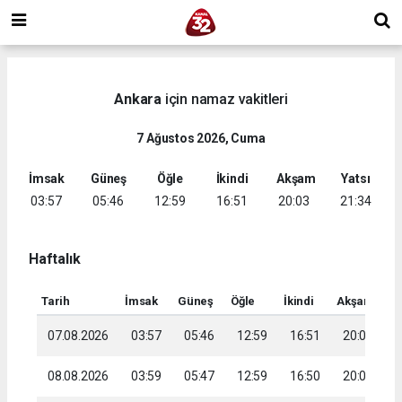
Ankara
için namaz vakitleri
7 Ağustos 2026, Cuma
İmsak
Güneş
Öğle
İkindi
Akşam
Yatsı
03:57
05:46
12:59
16:51
20:03
21:34
Haftalık
Tarih
İmsak
Güneş
Öğle
İkindi
Akşam
Ya
07.08.2026
03:57
05:46
12:59
16:51
20:03
2
08.08.2026
03:59
05:47
12:59
16:50
20:01
2