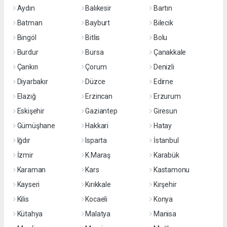
Aydın
Balıkesir
Bartın
Batman
Bayburt
Bilecik
Bingöl
Bitlis
Bolu
Burdur
Bursa
Çanakkale
Çankırı
Çorum
Denizli
Diyarbakır
Düzce
Edirne
Elazığ
Erzincan
Erzurum
Eskişehir
Gaziantep
Giresun
Gümüşhane
Hakkari
Hatay
Iğdır
Isparta
İstanbul
İzmir
K.Maraş
Karabük
Karaman
Kars
Kastamonu
Kayseri
Kırıkkale
Kırşehir
Kilis
Kocaeli
Konya
Kütahya
Malatya
Manisa