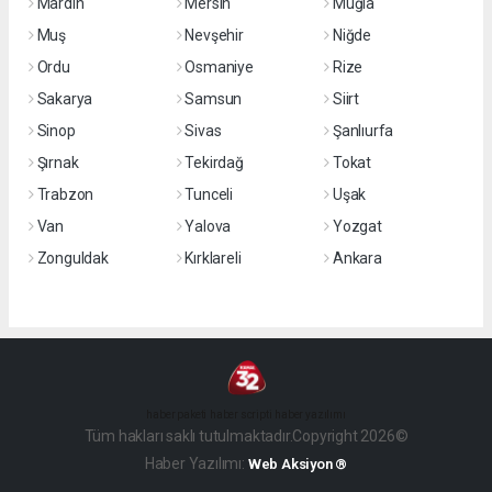
Mardin
Mersin
Muğla
Muş
Nevşehir
Niğde
Ordu
Osmaniye
Rize
Sakarya
Samsun
Siirt
Sinop
Sivas
Şanlıurfa
Şırnak
Tekirdağ
Tokat
Trabzon
Tunceli
Uşak
Van
Yalova
Yozgat
Zonguldak
Kırklareli
Ankara
haber paketi
haber scripti
haber yazılımı
Tüm hakları saklı tutulmaktadır.Copyright 2026©
Haber Yazılımı:
Web Aksiyon ®