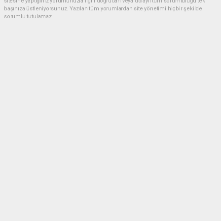
sitesine yaptığınız yorumunuzla ilgili doğrudan veya dolaylı tüm sorumluluğu tek
başınıza üstleniyorsunuz. Yazılan tüm yorumlardan site yönetimi hiçbir şekilde
sorumlu tutulamaz.