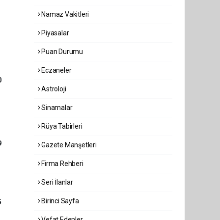
Namaz Vakitleri
Piyasalar
Puan Durumu
Eczaneler
0
Astroloji
Sinamalar
Rüya Tabirleri
9
Gazete Manşetleri
Firma Rehberi
Seri İlanlar
Birinci Sayfa
5
Vefat Edenler