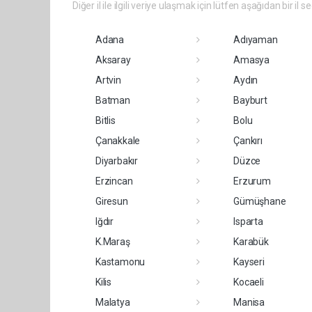
Diğer il ile ilgili veriye ulaşmak için lütfen aşağıdan bir il s
Adana
Adıyaman
Aksaray
Amasya
Artvin
Aydın
Batman
Bayburt
Bitlis
Bolu
Çanakkale
Çankırı
Diyarbakır
Düzce
Erzincan
Erzurum
Giresun
Gümüşhane
Iğdır
Isparta
K.Maraş
Karabük
Kastamonu
Kayseri
Kilis
Kocaeli
Malatya
Manisa