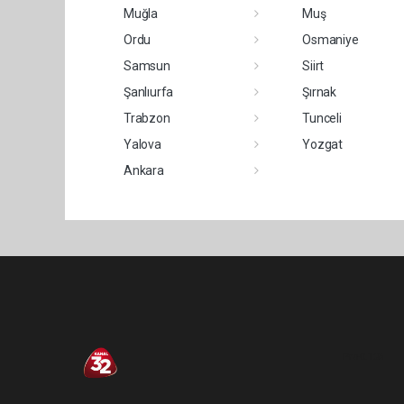
Muğla
Muş
Ordu
Osmaniye
Samsun
Siirt
Şanlıurfa
Şırnak
Trabzon
Tunceli
Yalova
Yozgat
Ankara
Pro-0.125