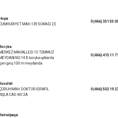
Hopa
0 (466) 351 55 0
CUMHURİYET MAH.139 SOKAĞI 2 E
Borçka
MERKEZ MAHALLESİ 15 TEMMUZ
0 (466) 415 11 7
MEYDANI NO:14 B borçka ışıklarda
içeri giriş 100 m meydanda
Yusufeli
ÇORUH MAH. DOKTOR İSRAFİL
0 (466) 502 19 2
KIŞLA CAD. NO:2A
Kemalpaşa