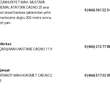
CUMHURİYET MAH. MUSTAFA
KEMAL ATATÜRK CAD.NO:25 ana
0 (466) 361 22 3
yol ziraat bankası ışıklarından şehir
merkezine doğru 200 metre sonra,
ptt yanı
Merkez
0 (466) 212 77 8
ÇARŞI MAH.HASTANE CAD.NO:11 9
Şavşat
YENİKÖY MAH.HÜKÜMET CAD.NO:2
0 (466) 517 32 0
B