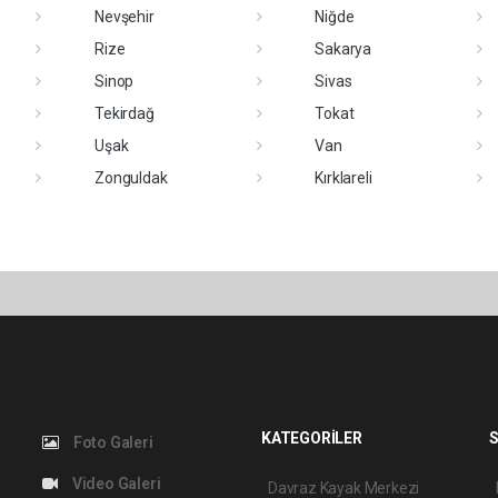
Nevşehir
Niğde
Rize
Sakarya
Sinop
Sivas
Tekirdağ
Tokat
Uşak
Van
Zonguldak
Kırklareli
KATEGORİLER
S
Foto Galeri
Video Galeri
Davraz Kayak Merkezi