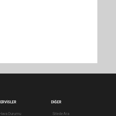
ERVİSLER
DİĞER
Hava Durumu
Sitede Ara