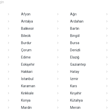
eçin
Afyon
Ağrı
Antalya
Ardahan
Balıkesir
Bartın
Bilecik
Bingöl
Burdur
Bursa
Çorum
Denizli
Edirne
Elazığ
Eskişehir
Gaziantep
Hakkari
Hatay
İstanbul
İzmir
Karaman
Kars
Kırıkkale
Kırşehir
Konya
Kütahya
Mardin
Mersin