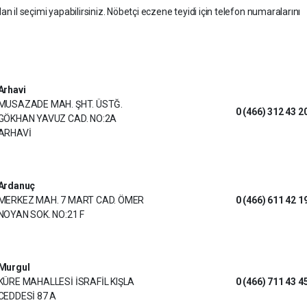
dan il seçimi yapabilirsiniz. Nöbetçi eczene teyidi için telefon numaralarını
Arhavi
MUSAZADE MAH. ŞHT. ÜSTĞ.
0 (466) 312 43 2
GÖKHAN YAVUZ CAD. NO:2A
ARHAVİ
Ardanuç
MERKEZ MAH. 7 MART CAD. ÖMER
0 (466) 611 42 1
NOYAN SOK. NO:21 F
Murgul
KÜRE MAHALLESİ İSRAFİL KIŞLA
0 (466) 711 43 4
CEDDESİ 87 A