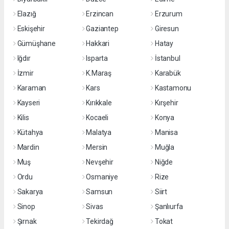
Elazığ
Erzincan
Erzurum
Eskişehir
Gaziantep
Giresun
Gümüşhane
Hakkari
Hatay
Iğdır
Isparta
İstanbul
İzmir
K.Maraş
Karabük
Karaman
Kars
Kastamonu
Kayseri
Kırıkkale
Kırşehir
Kilis
Kocaeli
Konya
Kütahya
Malatya
Manisa
Mardin
Mersin
Muğla
Muş
Nevşehir
Niğde
Ordu
Osmaniye
Rize
Sakarya
Samsun
Siirt
Sinop
Sivas
Şanlıurfa
Şırnak
Tekirdağ
Tokat