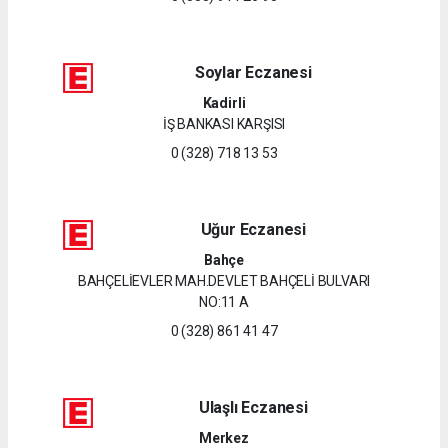
Soylar Eczanesi
Kadirli
İŞ BANKASI KARŞISI
0 (328) 718 13 53
Uğur Eczanesi
Bahçe
BAHÇELİEVLER MAH.DEVLET BAHÇELİ BULVARI
NO:11 A
0 (328) 861 41 47
Ulaşlı Eczanesi
Merkez