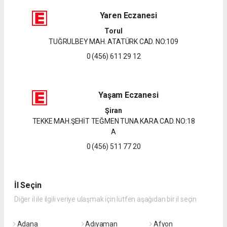
Yaren Eczanesi
Torul
TUĞRULBEY MAH. ATATÜRK CAD. NO:109
0 (456) 611 29 12
Yaşam Eczanesi
Şiran
TEKKE MAH.ŞEHİT TEĞMEN TUNA KARA CAD. NO:18
A
0 (456) 511 77 20
İl Seçin
Diğer il ile ilgili veriye ulaşmak için lütfen aşağıdan bir il seçin
Adana
Adıyaman
Afyon