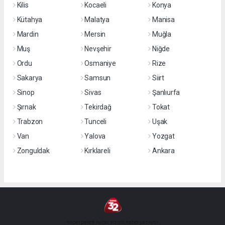
Kilis
Kocaeli
Konya
Kütahya
Malatya
Manisa
Mardin
Mersin
Muğla
Muş
Nevşehir
Niğde
Ordu
Osmaniye
Rize
Sakarya
Samsun
Siirt
Sinop
Sivas
Şanlıurfa
Şırnak
Tekirdağ
Tokat
Trabzon
Tunceli
Uşak
Van
Yalova
Yozgat
Zonguldak
Kırklareli
Ankara
haber paketi
haber scripti
haber yazılımı