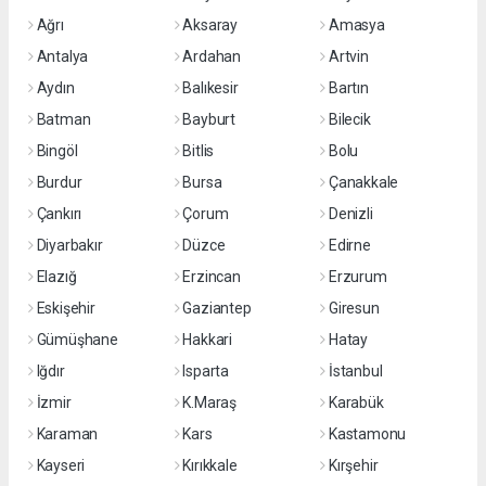
Ağrı
Aksaray
Amasya
Antalya
Ardahan
Artvin
Aydın
Balıkesir
Bartın
Batman
Bayburt
Bilecik
Bingöl
Bitlis
Bolu
Burdur
Bursa
Çanakkale
Çankırı
Çorum
Denizli
Diyarbakır
Düzce
Edirne
Elazığ
Erzincan
Erzurum
Eskişehir
Gaziantep
Giresun
Gümüşhane
Hakkari
Hatay
Iğdır
Isparta
İstanbul
İzmir
K.Maraş
Karabük
Karaman
Kars
Kastamonu
Kayseri
Kırıkkale
Kırşehir