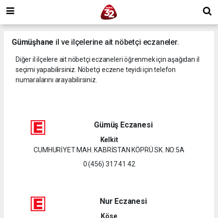
Gümüşhane
il ve ilçelerine ait nöbetçi eczaneler.
Diğer il ilçelere ait nöbetçi eczaneleri öğrenmek için aşağıdan il
seçimi yapabilirsiniz. Nöbetçi eczene teyidi için telefon
numaralarını arayabilirsiniz.
Gümüş Eczanesi
Kelkit
CUMHURİYET MAH. KABRİSTAN KÖPRÜ SK. NO:5A
0 (456) 317 41 42
Nur Eczanesi
Köse