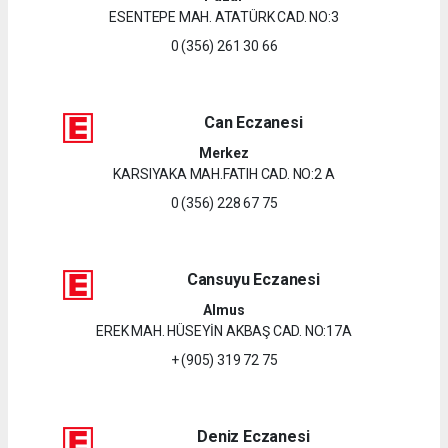
ESENTEPE MAH. ATATÜRK CAD. NO:3
0 (356) 261 30 66
Can Eczanesi
Merkez
KARSIYAKA MAH.FATIH CAD. NO:2 A
0 (356) 228 67 75
Cansuyu Eczanesi
Almus
EREK MAH. HÜSEYİN AKBAŞ CAD. NO:17A
+ (905) 319 72 75
Deniz Eczanesi