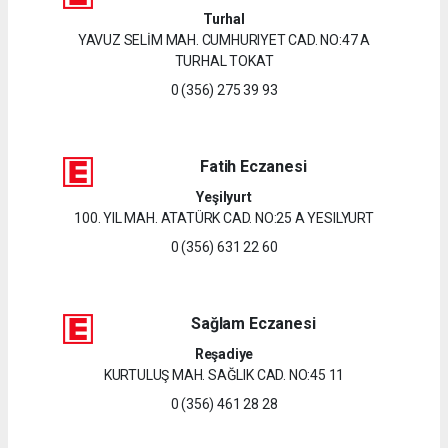
Turhal
YAVUZ SELİM MAH. CUMHURIYET CAD. NO:47 A
TURHAL TOKAT
0 (356) 275 39 93
Fatih Eczanesi
Yeşilyurt
100. YIL MAH. ATATÜRK CAD. NO:25 A YESILYURT
0 (356) 631 22 60
Sağlam Eczanesi
Reşadiye
KURTULUŞ MAH. SAĞLIK CAD. NO:45 11
0 (356) 461 28 28