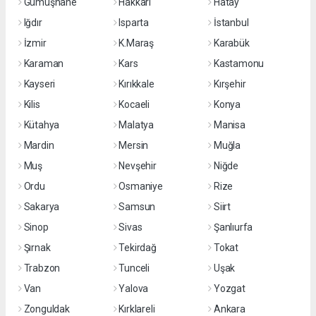
Gümüşhane
Hakkari
Hatay
Iğdır
Isparta
İstanbul
İzmir
K.Maraş
Karabük
Karaman
Kars
Kastamonu
Kayseri
Kırıkkale
Kırşehir
Kilis
Kocaeli
Konya
Kütahya
Malatya
Manisa
Mardin
Mersin
Muğla
Muş
Nevşehir
Niğde
Ordu
Osmaniye
Rize
Sakarya
Samsun
Siirt
Sinop
Sivas
Şanlıurfa
Şırnak
Tekirdağ
Tokat
Trabzon
Tunceli
Uşak
Van
Yalova
Yozgat
Zonguldak
Kırklareli
Ankara