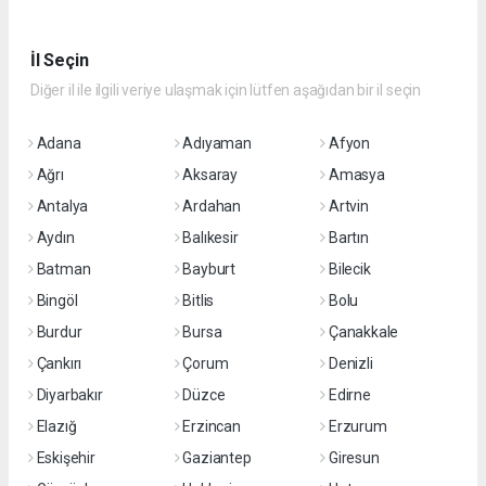
İl Seçin
Diğer il ile ilgili veriye ulaşmak için lütfen aşağıdan bir il seçin
Adana
Adıyaman
Afyon
Ağrı
Aksaray
Amasya
Antalya
Ardahan
Artvin
Aydın
Balıkesir
Bartın
Batman
Bayburt
Bilecik
Bingöl
Bitlis
Bolu
Burdur
Bursa
Çanakkale
Çankırı
Çorum
Denizli
Diyarbakır
Düzce
Edirne
Elazığ
Erzincan
Erzurum
Eskişehir
Gaziantep
Giresun