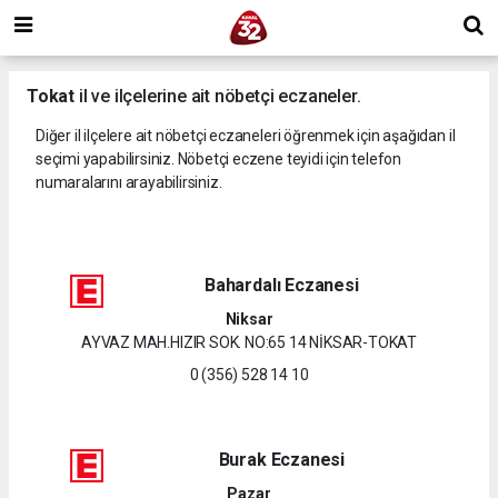
Tokat
il ve ilçelerine ait nöbetçi eczaneler.
Diğer il ilçelere ait nöbetçi eczaneleri öğrenmek için aşağıdan il
seçimi yapabilirsiniz. Nöbetçi eczene teyidi için telefon
numaralarını arayabilirsiniz.
Bahardalı Eczanesi
Niksar
AYVAZ MAH.HIZIR SOK. NO:65 14 NİKSAR-TOKAT
0 (356) 528 14 10
Burak Eczanesi
Pazar