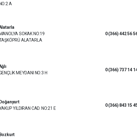
NO:2 A
Alatarla
MANOLYA SOKAK NO:19
0 (366) 442 56 5
TAŞKÖPRÜ ALATARLA
Ağlı
0 (366) 737 14 1
GENÇLİK MEYDANI NO:3 H
Doğanyurt
0 (366) 843 15 4
YAKUP YILDIRAN CAD. NO:21 E
Bozkurt