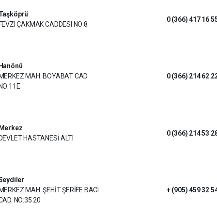
Taşköprü
0 (366) 417 16 5
FEVZI ÇAKMAK CADDESI NO:8
Hanönü
MERKEZ MAH. BOYABAT CAD.
0 (366) 214 62 2
NO:11E
Merkez
0 (366) 214 53 2
DEVLET HASTANESİ ALTI
Seydiler
MERKEZ MAH. ŞEHİT ŞERİFE BACI
+ (905) 459 32 5
CAD. NO:35 20