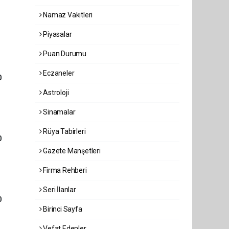
Namaz Vakitleri
Piyasalar
Puan Durumu
Eczaneler
0
Astroloji
Sinamalar
Rüya Tabirleri
0
Gazete Manşetleri
Firma Rehberi
Seri İlanlar
0
Birinci Sayfa
Vefat Edenler