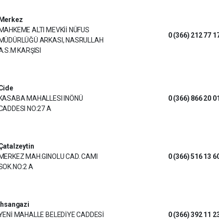
Merkez
MAHKEME ALTI MEVKİİ NÜFUS
0 (366) 212 77 1
MÜDÜRLÜĞÜ ARKASI, NASRULLAH
A.S.M KARŞISI
Cide
KASABA MAHALLESI INÖNÜ
0 (366) 866 20 0
CADDESI NO:27 A
Çatalzeytin
MERKEZ MAH.GINOLU CAD. CAMI
0 (366) 516 13 6
SOK.NO:2 A
İhsangazi
YENİ MAHALLE BELEDİYE CADDESİ
0 (366) 392 11 2