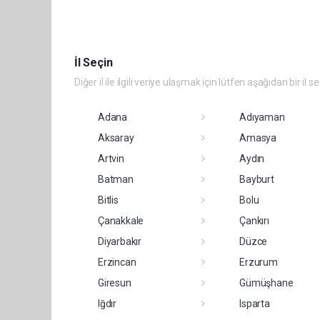
İl Seçin
Diğer il ile ilgili veriye ulaşmak için lütfen aşağıdan bir il s
Adana
Adıyaman
Aksaray
Amasya
Artvin
Aydın
Batman
Bayburt
Bitlis
Bolu
Çanakkale
Çankırı
Diyarbakır
Düzce
Erzincan
Erzurum
Giresun
Gümüşhane
Iğdır
Isparta