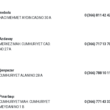
İnebolu
0 (366) 811 42 4
HACI MEHMET AYDIN CAD.NO:30 A
Azdavay
MERKEZ MAH. CUMHURİYET CAD.
0 (366) 717 13 7
NO:27 A
Şenpazar
0 (366) 788 10 1
CUMHURIYET ALANI NO:28 A
Pınarbaşı
CUMHURIYET MAH. CUMHURIYET
0 (366) 771 43 3
MEYDANI NO:1 B