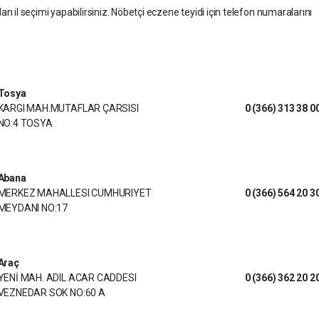
dan il seçimi yapabilirsiniz. Nöbetçi eczene teyidi için telefon numaralarını
Tosya
KARGI MAH.MUTAFLAR ÇARSISI
0 (366) 313 38 0
NO:4 TOSYA
Abana
MERKEZ MAHALLESI CUMHURIYET
0 (366) 564 20 3
MEYDANI NO:17
Araç
YENİ MAH. ADIL ACAR CADDESI
0 (366) 362 20 2
VEZNEDAR SOK NO:60 A