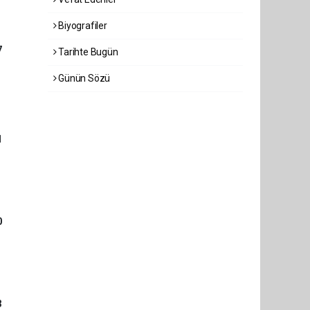
Biyografiler
7
Tarihte Bugün
Günün Sözü
1
0
3