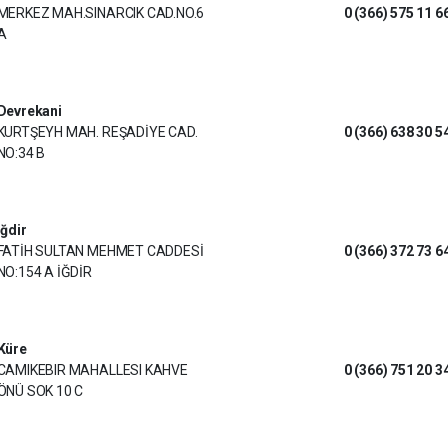
MERKEZ MAH.SINARCIK CAD.NO.6
0 (366) 575 11 6
A
Devrekani
KURTŞEYH MAH. REŞADİYE CAD.
0 (366) 638 30 5
NO:34 B
Iğdir
FATİH SULTAN MEHMET CADDESİ
0 (366) 372 73 6
NO:154 A İĞDİR
Küre
CAMIKEBIR MAHALLESI KAHVE
0 (366) 751 20 3
ÖNÜ SOK 10 C