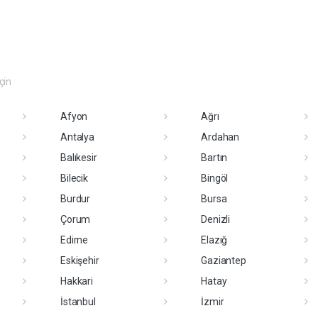
eçin
Afyon
Ağrı
Antalya
Ardahan
Balıkesir
Bartın
Bilecik
Bingöl
Burdur
Bursa
Çorum
Denizli
Edirne
Elazığ
Eskişehir
Gaziantep
Hakkari
Hatay
İstanbul
İzmir