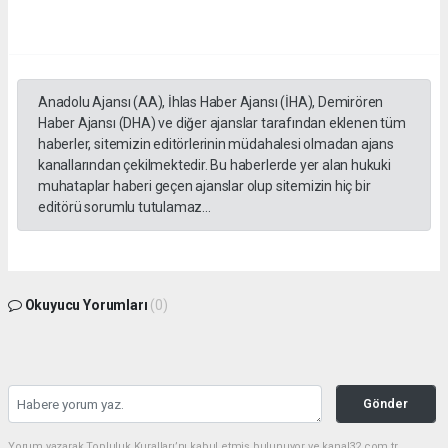
Anadolu Ajansı (AA), İhlas Haber Ajansı (İHA), Demirören
Haber Ajansı (DHA) ve diğer ajanslar tarafından eklenen tüm
haberler, sitemizin editörlerinin müdahalesi olmadan ajans
kanallarından çekilmektedir. Bu haberlerde yer alan hukuki
muhataplar haberi geçen ajanslar olup sitemizin hiç bir
editörü sorumlu tutulamaz...
Okuyucu Yorumları
(0)
Gönder
Yorum yazarak Topluluk Kuralları’nı kabul etmiş bulunuyor ve kanal32.com.tr