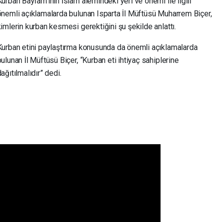
Kurban Bayram’ının İslam alemindeki yeri ve önemi ile ilgili
önemli açıklamalarda bulunan Isparta İl Müftüsü Muharrem Biçer,
kimlerin kurban kesmesi gerektiğini şu şekilde anlattı.
Kurban etini paylaştırma konusunda da önemli açıklamalarda
ulunan İl Müftüsü Biçer, “Kurban eti ihtiyaç sahiplerine
ağıtılmalıdır” dedi.