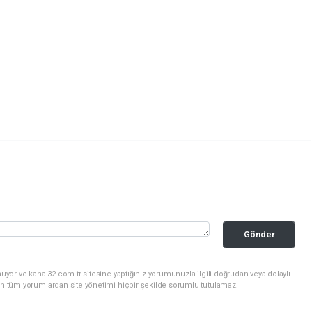
Gönder
uyor ve kanal32.com.tr sitesine yaptığınız yorumunuzla ilgili doğrudan veya dolaylı
an tüm yorumlardan site yönetimi hiçbir şekilde sorumlu tutulamaz.