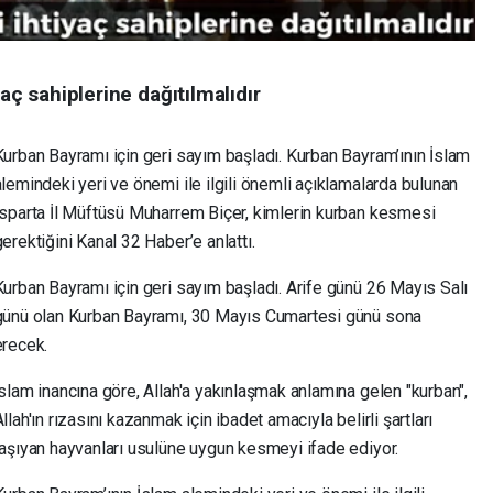
yaç sahiplerine dağıtılmalıdır
Kurban Bayramı için geri sayım başladı. Kurban Bayram’ının İslam
alemindeki yeri ve önemi ile ilgili önemli açıklamalarda bulunan
Isparta İl Müftüsü Muharrem Biçer, kimlerin kurban kesmesi
erektiğini Kanal 32 Haber’e anlattı.
Kurban Bayramı için geri sayım başladı. Arife günü 26 Mayıs Salı
günü olan Kurban Bayramı, 30 Mayıs Cumartesi günü sona
erecek.
İslam inancına göre, Allah'a yakınlaşmak anlamına gelen "kurban",
llah'ın rızasını kazanmak için ibadet amacıyla belirli şartları
taşıyan hayvanları usulüne uygun kesmeyi ifade ediyor.