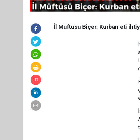
İl Müftüsü Biçer: Kurban eti ihti
g
A