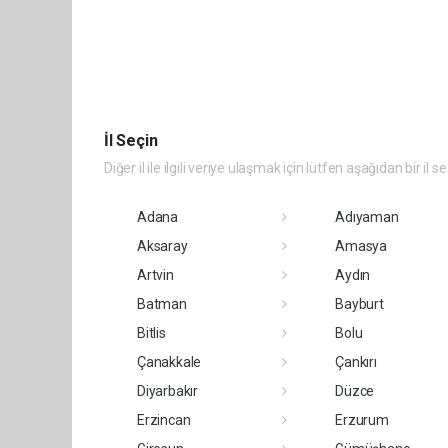
İl Seçin
Diğer il ile ilgili veriye ulaşmak için lütfen aşağıdan bir il s
Adana
Adıyaman
Aksaray
Amasya
Artvin
Aydın
Batman
Bayburt
Bitlis
Bolu
Çanakkale
Çankırı
Diyarbakır
Düzce
Erzincan
Erzurum