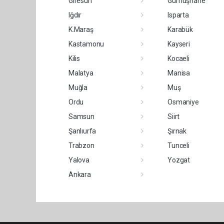
Giresun
Gümüşhane
Iğdır
Isparta
K.Maraş
Karabük
Kastamonu
Kayseri
Kilis
Kocaeli
Malatya
Manisa
Muğla
Muş
Ordu
Osmaniye
Samsun
Siirt
Şanlıurfa
Şırnak
Trabzon
Tunceli
Yalova
Yozgat
Ankara