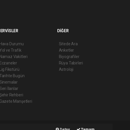
ERVİSLER
DİĞER
Hava Durumu
Sitede Ara
Yol ve Trafik
Anketler
Namaz Vakitleri
Biyografiler
Eczaneler
Rüya Tabirleri
Lig Fikstürü
Astroloji
Tarihte Bugün
Sinemalar
Seri İlanlar
Şehir Rehberi
Gazete Manşetleri
Haber Yazılımı:
Web Aksiyon ®
Detay
Tamam