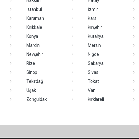
Hakkari
Hatay
İstanbul
İzmir
Karaman
Kars
Kırıkkale
Kırşehir
Konya
Kütahya
Mardin
Mersin
Nevşehir
Niğde
Rize
Sakarya
Sinop
Sivas
Tekirdağ
Tokat
Uşak
Van
Zonguldak
Kırklareli