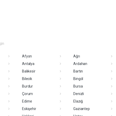
eçin
Afyon
Ağrı
Antalya
Ardahan
Balıkesir
Bartın
Bilecik
Bingöl
Burdur
Bursa
Çorum
Denizli
Edirne
Elazığ
Eskişehir
Gaziantep