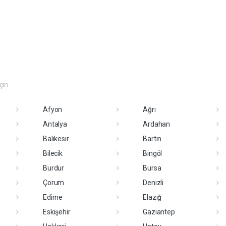
eçin
Afyon
Ağrı
Antalya
Ardahan
Balıkesir
Bartın
Bilecik
Bingöl
Burdur
Bursa
Çorum
Denizli
Edirne
Elazığ
Eskişehir
Gaziantep