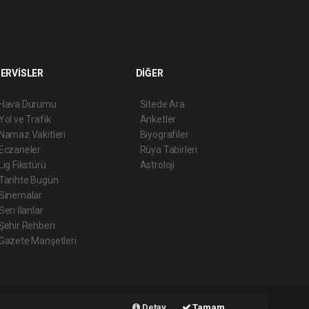
ERVİSLER
DİĞER
Hava Durumu
Sitede Ara
Yol ve Trafik
Anketler
Namaz Vakitleri
Biyografiler
Eczaneler
Rüya Tabirleri
Lig Fikstürü
Astroloji
Tarihte Bugün
Sinemalar
Seri İlanlar
Şehir Rehberi
Gazete Manşetleri
Haber Yazılımı:
Web Aksiyon ®
Detay
Tamam