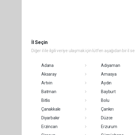
İl Seçin
Diğer il ile ilgili veriye ulaşmak için lütfen aşağıdan bir il s
Adana
Adıyaman
Aksaray
Amasya
Artvin
Aydın
Batman
Bayburt
Bitlis
Bolu
Çanakkale
Çankırı
Diyarbakır
Düzce
Erzincan
Erzurum