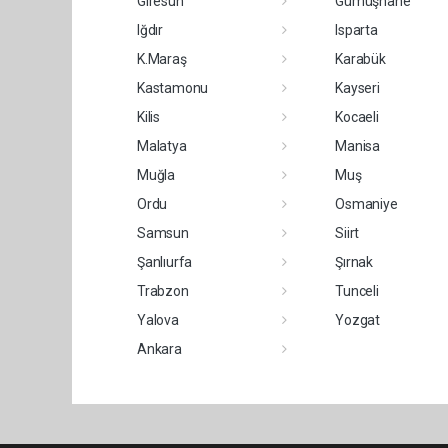
Giresun
Gümüşhane
Iğdır
Isparta
K.Maraş
Karabük
Kastamonu
Kayseri
Kilis
Kocaeli
Malatya
Manisa
Muğla
Muş
Ordu
Osmaniye
Samsun
Siirt
Şanlıurfa
Şırnak
Trabzon
Tunceli
Yalova
Yozgat
Ankara