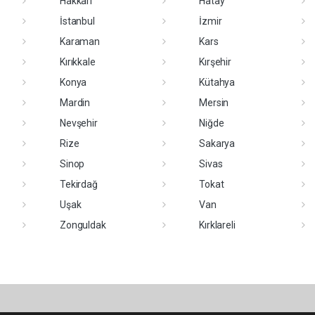
Hakkari
Hatay
İstanbul
İzmir
Karaman
Kars
Kırıkkale
Kırşehir
Konya
Kütahya
Mardin
Mersin
Nevşehir
Niğde
Rize
Sakarya
Sinop
Sivas
Tekirdağ
Tokat
Uşak
Van
Zonguldak
Kırklareli