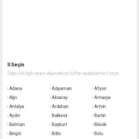
İl Seçin
Diğer il ile ilgili veriye ulaşmak için lütfen aşağıdan bir il seçin
Adana
Adıyaman
Afyon
Ağrı
Aksaray
Amasya
Antalya
Ardahan
Artvin
Aydın
Balıkesir
Bartın
Batman
Bayburt
Bilecik
Bingöl
Bitlis
Bolu