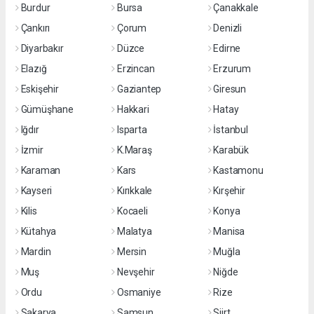
Burdur
Bursa
Çanakkale
Çankırı
Çorum
Denizli
Diyarbakır
Düzce
Edirne
Elazığ
Erzincan
Erzurum
Eskişehir
Gaziantep
Giresun
Gümüşhane
Hakkari
Hatay
Iğdır
Isparta
İstanbul
İzmir
K.Maraş
Karabük
Karaman
Kars
Kastamonu
Kayseri
Kırıkkale
Kırşehir
Kilis
Kocaeli
Konya
Kütahya
Malatya
Manisa
Mardin
Mersin
Muğla
Muş
Nevşehir
Niğde
Ordu
Osmaniye
Rize
Sakarya
Samsun
Siirt