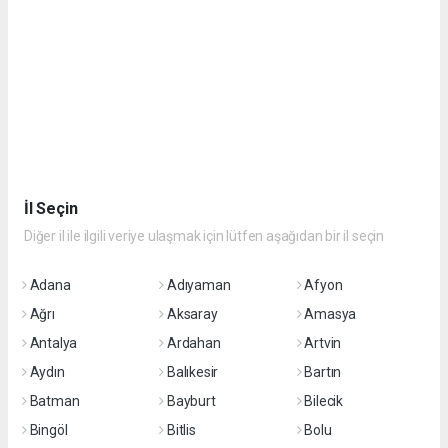
İl Seçin
Diğer il ile ilgili veriye ulaşmak için lütfen aşağıdan bir il seçin
Adana
Adıyaman
Afyon
Ağrı
Aksaray
Amasya
Antalya
Ardahan
Artvin
Aydın
Balıkesir
Bartın
Batman
Bayburt
Bilecik
Bingöl
Bitlis
Bolu