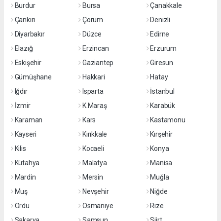
Burdur
Bursa
Çanakkale
Çankırı
Çorum
Denizli
Diyarbakır
Düzce
Edirne
Elazığ
Erzincan
Erzurum
Eskişehir
Gaziantep
Giresun
Gümüşhane
Hakkari
Hatay
Iğdır
Isparta
İstanbul
İzmir
K.Maraş
Karabük
Karaman
Kars
Kastamonu
Kayseri
Kırıkkale
Kırşehir
Kilis
Kocaeli
Konya
Kütahya
Malatya
Manisa
Mardin
Mersin
Muğla
Muş
Nevşehir
Niğde
Ordu
Osmaniye
Rize
Sakarya
Samsun
Siirt