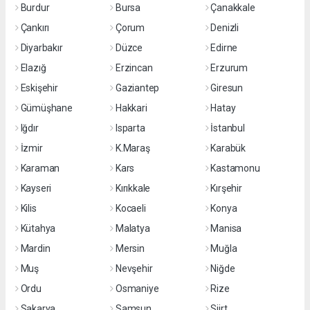
Burdur
Bursa
Çanakkale
Çankırı
Çorum
Denizli
Diyarbakır
Düzce
Edirne
Elazığ
Erzincan
Erzurum
Eskişehir
Gaziantep
Giresun
Gümüşhane
Hakkari
Hatay
Iğdır
Isparta
İstanbul
İzmir
K.Maraş
Karabük
Karaman
Kars
Kastamonu
Kayseri
Kırıkkale
Kırşehir
Kilis
Kocaeli
Konya
Kütahya
Malatya
Manisa
Mardin
Mersin
Muğla
Muş
Nevşehir
Niğde
Ordu
Osmaniye
Rize
Sakarya
Samsun
Siirt