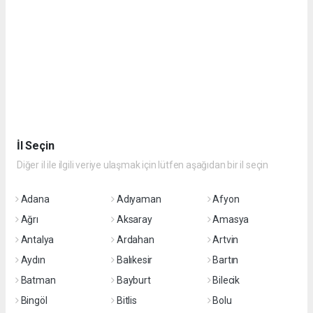
İl Seçin
Diğer il ile ilgili veriye ulaşmak için lütfen aşağıdan bir il seçin
Adana
Adıyaman
Afyon
Ağrı
Aksaray
Amasya
Antalya
Ardahan
Artvin
Aydın
Balıkesir
Bartın
Batman
Bayburt
Bilecik
Bingöl
Bitlis
Bolu